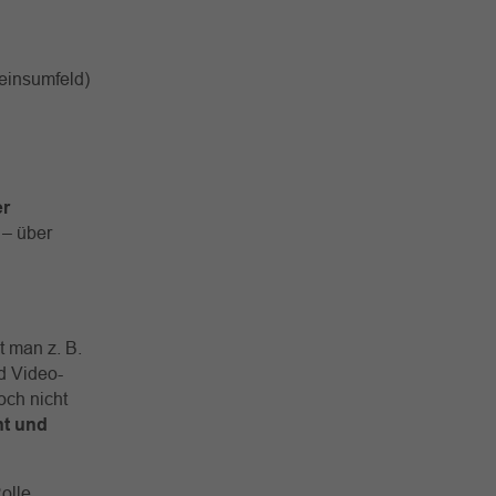
reinsumfeld)
er
 – über
t man z. B.
d Video-
och nicht
t und
olle.