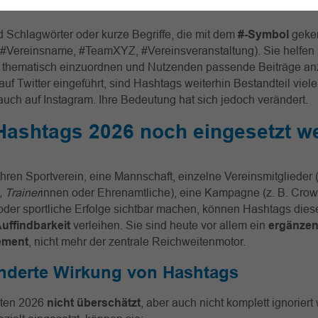
 Schlagwörter oder kurze Begriffe, die mit dem
#-Symbol
geke
. #Vereinsname, #TeamXYZ, #Vereinsveranstaltung). Sie helfen
te thematisch einzuordnen und Nutzenden passende Beiträge an
uf Twitter eingeführt, sind Hashtags weiterhin Bestandteil viele
uch auf Instagram. Ihre Bedeutung hat sich jedoch verändert.
Hashtags 2026 noch eingesetzt w
hren Sportverein, eine Mannschaft, einzelne Vereinsmitglieder (
, Trainer
innen oder Ehrenamtliche), eine Kampagne (z. B. Crow
der sportliche Erfolge sichtbar machen, können Hashtags dies
Auffindbarkeit
verleihen. Sie sind heute vor allem ein
ergänze
ement
, nicht mehr der zentrale Reichweitenmotor.
änderte Wirkung von Hashtags
lten 2026
nicht überschätzt
, aber auch nicht komplett ignoriert