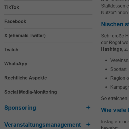
Stattdessen e
TikTok
Nutzer*innen 
Facebook
Nischen s
X (ehemals Twitter)
Sehr große Ha
der Regel wen
Hashtags
, z.
Twitch
Vereinsn
WhatsApp
Sportart
Rechtliche Aspekte
Region o
Kampagn
Social Media-Monitoring
So erreichen 
Sponsoring
Wie viele
Instagram erl
Veranstaltungsmanagement
bewährt: