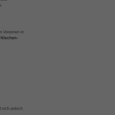
e
n Vereinen in
 Nischen-
at sich jedoch