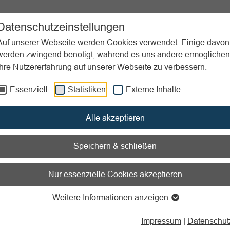
ent
Sportpraxis
Aktuelles
Datenschutzeinstellungen
Auf unserer Webseite werden Cookies verwendet. Einige davon
werden zwingend benötigt, während es uns andere ermöglichen
Ihre Nutzererfahrung auf unserer Webseite zu verbessern.
nstagram
Reichweite erhöhen mit Hashtags
Essenziell
Statistiken
Externe Inhalte
nen zum Readspeaker öffnen
Alle akzeptieren
gram-Reichweite erhöhen 
Speichern & schließen
tags
Nur essenzielle Cookies akzeptieren
ksamkeit gezielt generieren 
Weitere Informationen anzeigen
nd Strategie
Impressum
|
Datenschut