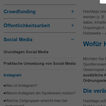
Crowdfunding
Hashtags sind
werden (z. B
dabei, Inhal
Öffentlichkeitsarbeit
Ursprünglich a
Netzwerke – a
Social Media
Wofür 
Grundlagen Social Media
Möchten Sie I
Praktische Umsetzung von Social Media
Sportler
innen
Gewinnspiel o
Instagram
zusätzliche 
Ordnungsel
Was ist Instagram?
Die ver
Warum Instagram als Sportverein nutzen?
Welche Zielgruppen erreicht man bei
Hashtags sol
Instagram?