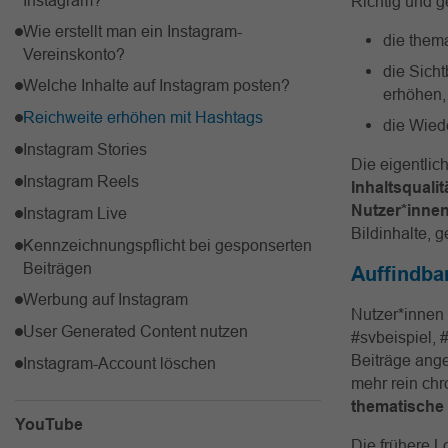
Richtig und g
Wie erstellt man ein Instagram-
die them
Vereinskonto?
die Sicht
Welche Inhalte auf Instagram posten?
erhöhen,
Reichweite erhöhen mit Hashtags
die Wied
Instagram Stories
Die eigentlic
Instagram Reels
Inhaltsquali
Nutzer*inne
Instagram Live
Bildinhalte, 
Kennzeichnungspflicht bei gesponserten
Beiträgen
Auffindba
Werbung auf Instagram
Nutzer*innen 
User Generated Content nutzen
#svbeispiel, 
Beiträge ange
Instagram-Account löschen
mehr rein chr
thematische
YouTube
Die frühere L