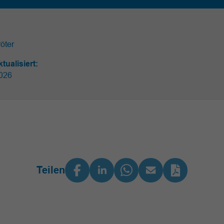
öter
ktualisiert:
026
Teilen