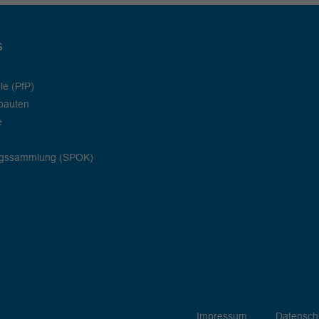
s
le (PfP)
bauten
e
ngssammlung (SPOK)
Impressum
Datensch