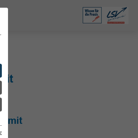
,
mit
– mit
z