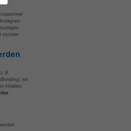
nnzeichnet
 Instagram
zuzeigen.
r sozialer
erden
z. B.
dfunding), ein
en Inhalten
ndes
 werden.