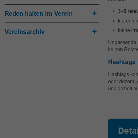
3–5 rele
Reden halten im Verein
klarer in
keine ir
Vereinsarchiv
Unpassende H
keinen Reichw
Hashtags 
Hashtags könn
oder dezent „v
und gezielt e
Deta