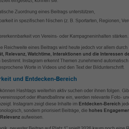
ezielt eingesetzt, können sie:
atische Zuordnung eines Beitrags unterstützen,
barkeit in spezifischen Nischen (z. B. Sportarten, Regionen, Ve
ererkennbarkeit von Vereins- oder Kampagneninhalten stärken.
he Reichweite eines Beitrags wird heute jedoch vor allem durch
tät, Relevanz, Watchtime, Interaktionen und die Interessen d
n
bestimmt. Instagram erkennt Themen zunehmend automatisch
gesprochene Worte in Videos und den Text der Bildunterschrift.
rkeit und Entdecken-Bereich
können Hashtags weiterhin aktiv suchen oder ihnen folgen. Gib
#vereinssport oder #handballnrw ein, werden relevante Foto- un
zeigt. Instagram zeigt diese Inhalte im
Entdecken-Bereich
jed
onologisch, sondern priorisiert Beiträge, die
hohes Engagemen
 Relevanz
aufweisen.
ogik „neuester Beitrag auf Platz 1“ spielt 2026 kaum noch eine R