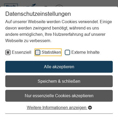
VIBSS.DE
Datenschutzeinstellungen
Auf unserer Webseite werden Cookies verwendet. Einige
davon werden zwingend benötigt, während es uns
Startseite
Vereinsmanagement
Marketing
Sponsoring
andere ermöglichen, Ihre Nutzererfahrung auf unserer
Checklisten/Musterdokumente
Webseite zu verbessern.
Präsentationsunterlagen für einen Sponsorentermin
Essenziell
Statistiken
Externe Inhalte
Vorlesen
Informationen zum Readspeaker öffnen
Alle akzeptieren
Präsentationsunterlagen für
einen Sponsorentermin
Speichern & schließen
Nur essenzielle Cookies akzeptieren
Optik muss stimmen
Weitere Informationen anzeigen
Spätestens wenn Sie einen Präsentationstermin bei einem
potenziellen Sponsor haben, sollten Sie eine inhaltlich