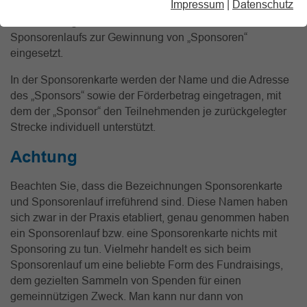
Impressum
|
Datenschutz
Die Sponsorenkarte wird von den
Veranstaltungsteilnehmer*innen im Vorfeld eines
Sponsorenlaufs zur Gewinnung von „Sponsoren“
eingesetzt.
In der Sponsorenkarte werden der Name und die Adresse
des „Sponsors“ sowie der Förderbetrag eingetragen, mit
dem der „Sponsor“ den Teilnehmenden je zurückgelegter
Strecke individuell unterstützt.
Achtung
Beachten Sie, dass die Bezeichnungen Sponsorenkarte
und Sponsorenlauf irreführend sind. Diese Namen haben
sich zwar in der Praxis etabliert, genau genommen haben
ein Sponsorenlauf bzw. eine Sponsorenkarte nichts mit
Sponsoring zu tun. Vielmehr handelt es sich beim
Sponsorenlauf um eine beliebte Form des Fundraisings,
dem gezielten Sammeln von Spenden für einen
gemeinnützigen Zweck. Man kann nur dann von