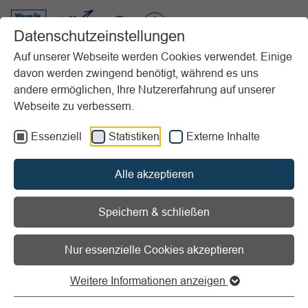
VIBSS.DE
Datenschutzeinstellungen
Auf unserer Webseite werden Cookies verwendet. Einige
davon werden zwingend benötigt, während es uns
Startseite
Vereinsmanagement
Marketing
Sponsoring
andere ermöglichen, Ihre Nutzererfahrung auf unserer
Checklisten/Musterdokumente
Sponsorenlauf – Sponsorenkarte
Webseite zu verbessern.
Vorlesen
Informationen zum Readspeaker öffnen
Essenziell
Statistiken
Externe Inhalte
Sponsorenlauf –
Alle akzeptieren
Sponsorenkarte
Speichern & schließen
Dokumentiert die Sponsorenbeträge
Nur essenzielle Cookies akzeptieren
Zu einem
Sponsorenlauf
gehört eine
Sponsorenkarte
.
Weitere Informationen anzeigen
Die Sponsorenkarte wird oft auch als Laufkarte bezeichnet.