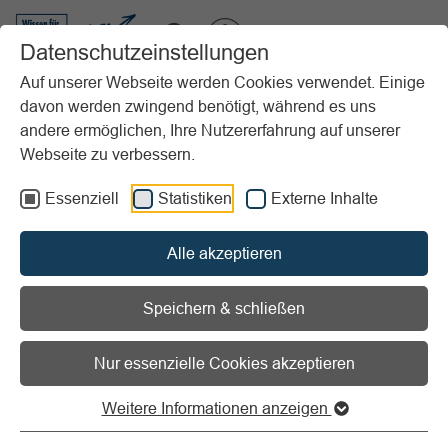
VIBSS.DE
Datenschutzeinstellungen
Auf unserer Webseite werden Cookies verwendet. Einige
davon werden zwingend benötigt, während es uns
Startseite
Vereinsmanagement
Marketing
Sponsoring
andere ermöglichen, Ihre Nutzererfahrung auf unserer
Checklisten/Musterdokumente
Webseite zu verbessern.
Zuschauer*innenbefragung zum Sponsoring
Essenziell
Statistiken
Externe Inhalte
Vorlesen
Informationen zum Readspeaker öffnen
Alle akzeptieren
Zuschauer*innenbefragung
zum Sponsoring
Speichern & schließen
Nur essenzielle Cookies akzeptieren
Nehmen Zuschauer*innen
Sponsoren wahr? Wenn ja, wo?
Weitere Informationen anzeigen
Die Fragen in unserem
Muster-Fragebogen
zielen darauf