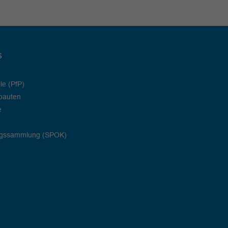
s
le (PfP)
bauten
e
ngssammlung (SPOK)