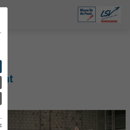
,
cht
z