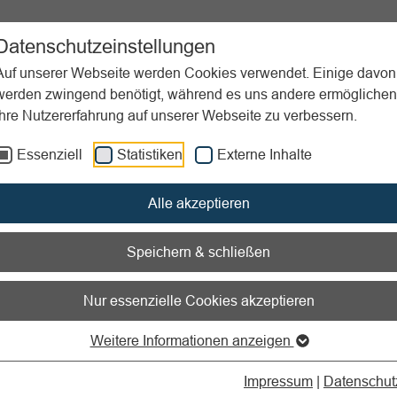
ent
Sportpraxis
Aktuelles
Datenschutzeinstellungen
Auf unserer Webseite werden Cookies verwendet. Einige davon
werden zwingend benötigt, während es uns andere ermöglichen
Ihre Nutzererfahrung auf unserer Webseite zu verbessern.
d was nicht
Essenziell
Statistiken
Externe Inhalte
Alle akzeptieren
 erlaubt ist – und was ni
Speichern & schließen
Nur essenzielle Cookies akzeptieren
Weitere Informationen anzeigen
 oder Veranstaltungen. Doch viele Nutzungen sind
lichtig. Wir erklären, wann der Pauschalvertrag des DOSB
Impressum
|
Datenschut
en Fällen Vereine Musik vorab anmelden müssen.