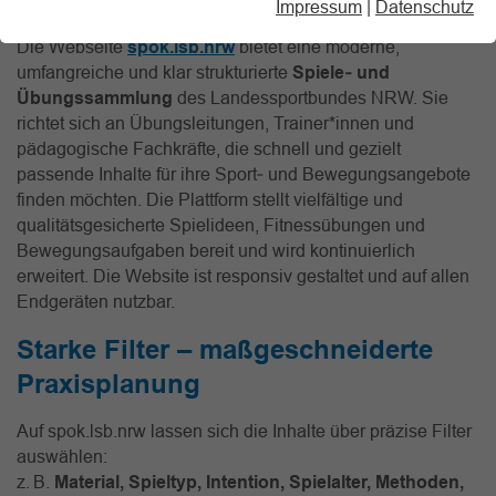
Impressum
|
Datenschutz
Die Webseite
spok.lsb.nrw
bietet eine moderne,
umfangreiche und klar strukturierte
Spiele‑ und
Übungssammlung
des Landessportbundes NRW. Sie
richtet sich an Übungsleitungen, Trainer*innen und
pädagogische Fachkräfte, die schnell und gezielt
passende Inhalte für ihre Sport‑ und Bewegungsangebote
finden möchten. Die Plattform stellt vielfältige und
qualitätsgesicherte Spielideen, Fitnessübungen und
Bewegungsaufgaben bereit und wird kontinuierlich
erweitert. Die Website ist responsiv gestaltet und auf allen
Endgeräten nutzbar.
Starke Filter – maßgeschneiderte
Praxisplanung
Auf spok.lsb.nrw lassen sich die Inhalte über präzise Filter
auswählen:
z. B.
Material, Spieltyp, Intention, Spielalter, Methoden,