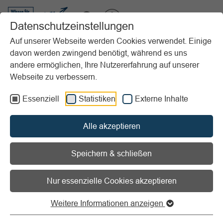
VIBSS.DE
Datenschutzeinstellungen
Auf unserer Webseite werden Cookies verwendet. Einige
davon werden zwingend benötigt, während es uns
Startseite
Sportpraxis
Spiele- & Übungssammlung (SPOK)
andere ermöglichen, Ihre Nutzererfahrung auf unserer
Vorlesen
Informationen zum Readspeaker öffnen
Webseite zu verbessern.
Essenziell
Statistiken
Externe Inhalte
SPOK – Die
Sport‑Online‑Kartei des
Alle akzeptieren
organisierten Sports
Speichern & schließen
(spok.lsb.nrw)
Nur essenzielle Cookies akzeptieren
Vielfältige Spiel‑ und Übungsideen -
Weitere Informationen anzeigen
Ein zeitgemäßes Werkzeug für alle,
die Bewegung gestalten