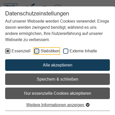
VIBSS.DE
Datenschutzeinstellungen
Auf unserer Webseite werden Cookies verwendet. Einige
davon werden zwingend benötigt, während es uns
Startseite
Vereinsmanagement
Recht
Datenschutz & Internet
andere ermöglichen, Ihre Nutzererfahrung auf unserer
Webseite zu verbessern.
Vorlesen
Informationen zum Readspeaker öffnen
Essenziell
Statistiken
Externe Inhalte
Datenschutz und Internet
Alle akzeptieren
Speichern & schließen
Datenschutz
Nur essenzielle Cookies akzeptieren
Weitere Informationen anzeigen
Internet