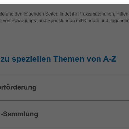
ite und den folgenden Seiten findet ihr Praxismaterialien, Hilfen
ng von Bewegungs- und Sportstunden mit Kindern und Jugendli
e zu speziellen Themen von A-Z
rförderung
el-Sammlung