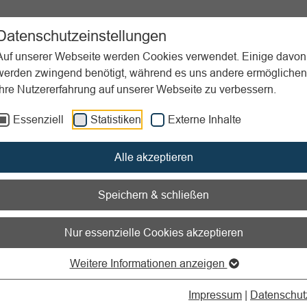
ent
Sportpraxis
Aktuelles
Datenschutzeinstellungen
Auf unserer Webseite werden Cookies verwendet. Einige davon
werden zwingend benötigt, während es uns andere ermöglichen
Ihre Nutzererfahrung auf unserer Webseite zu verbessern.
d Jugendliche
Essenziell
Statistiken
Externe Inhalte
nen zum Readspeaker öffnen
Alle akzeptieren
ungs- und Sportstunden 
Speichern & schließen
rn und Jugendlichen
Nur essenzielle Cookies akzeptieren
elfältige und lebendige Sport
Weitere Informationen anzeigen
ungsangebote
Impressum
|
Datenschut