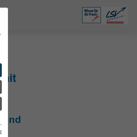
,
mit
- und
z