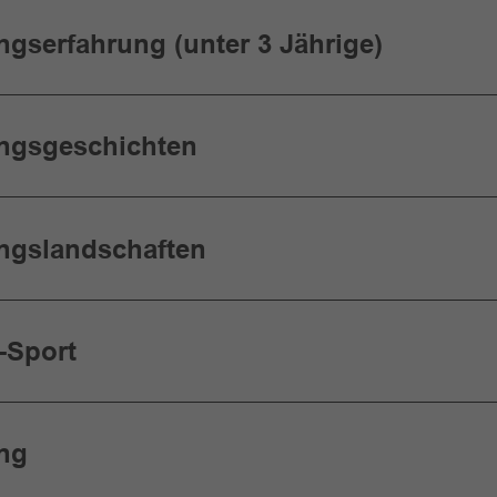
gserfahrung (unter 3 Jährige)
gsgeschichten
gslandschaften
-Sport
ng