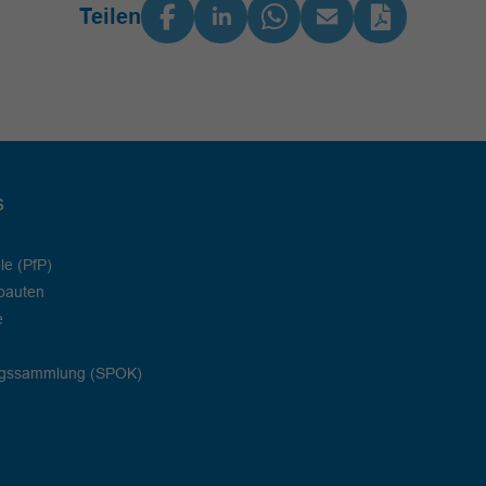
Teilen
s
le (PfP)
bauten
e
ngssammlung (SPOK)