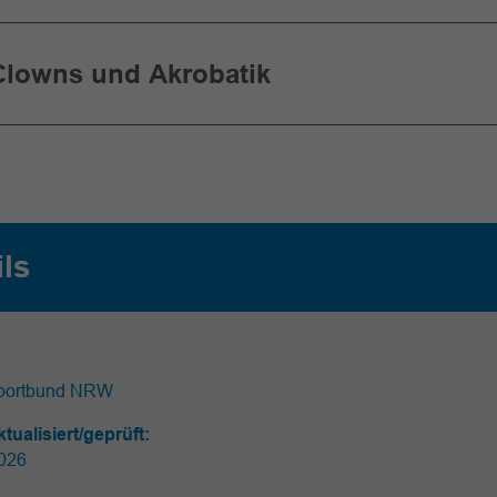
 Clowns und Akrobatik
ils
portbund NRW
ktualisiert/geprüft:
026