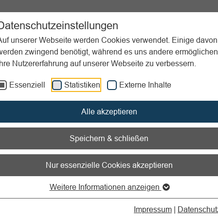
ent
Sportpraxis
Aktuelles
Datenschutzeinstellungen
Auf unserer Webseite werden Cookies verwendet. Einige davon
werden zwingend benötigt, während es uns andere ermöglichen
Ihre Nutzererfahrung auf unserer Webseite zu verbessern.
u einreichen
Essenziell
Statistiken
Externe Inhalte
nen zum Readspeaker öffnen
Alle akzeptieren
eräteaufbau einreichen
Speichern & schließen
nen eigenen Großgeräteaufbau, welchen Sie gerne in unserer
Nur essenzielle Cookies akzeptieren
n? Wir freuen uns über Ihre Ideen!
Weitere Informationen anzeigen
ns eine Kurzbeschreibung und (wenn möglich) einer Zeichnung/
per E-Mail an
socialmedia@lsb.nrw
Impressum
|
Datenschut