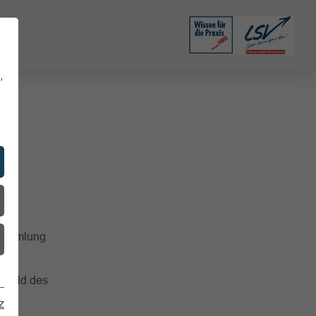
,
 Sammlung
 Bild des
z