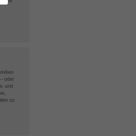
 diese
amilien
 – oder
s- und
ei,
äten zu