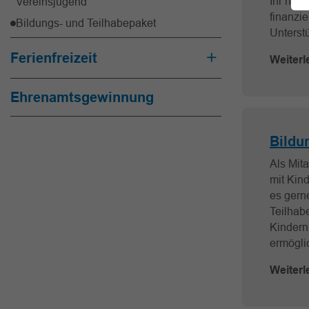
Ihr habt
Vereinsjugend
finanzi
Bildungs- und Teilhabepaket
Unterst
Ferienfreizeit
Weiterl
Ehrenamtsgewinnung
Bildu
Als Mita
mit Kind
es gern
Teilhabe
Kindern
ermögli
Weiterl