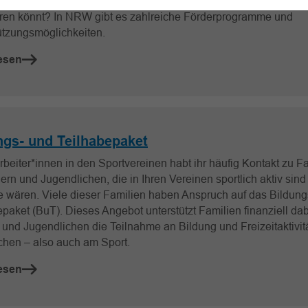
 Ideen und Pläne für die Vereinsjugend, aber wisst nicht, wie ihr
eren könnt? In NRW gibt es zahlreiche Förderprogramme und
ützungsmöglichkeiten.
esen
ngs- und Teilhabepaket
rbeiter*innen in den Sportvereinen habt ihr häufig Kontakt zu F
ern und Jugendlichen, die in Ihren Vereinen sportlich aktiv sind
e wären. Viele dieser Familien haben Anspruch auf das Bildung
paket (BuT). Dieses Angebot unterstützt Familien finanziell dab
 und Jugendlichen die Teilnahme an Bildung und Freizeitaktivit
chen – also auch am Sport.
esen