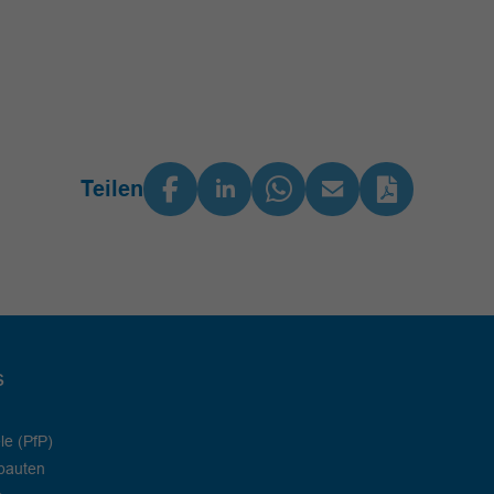
Teilen
s
le (PfP)
bauten