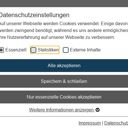
ent
Sportpraxis
Aktuelles
Datenschutzeinstellungen
Auf unserer Webseite werden Cookies verwendet. Einige davon
werden zwingend benötigt, während es uns andere ermöglichen
Ihre Nutzererfahrung auf unserer Webseite zu verbessern.
Essenziell
Statistiken
Externe Inhalte
nen zum Readspeaker öffnen
Alle akzeptieren
nzen
Speichern & schließen
Nur essenzielle Cookies akzeptieren
Weitere Informationen anzeigen
rmöglichkeiten für die Vereinsjugend
Impressum
|
Datenschut