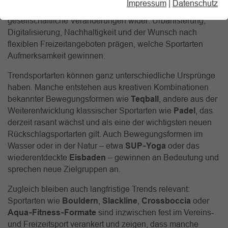
Impressum
|
Datenschutz
Aktuelle Entwicklungen spiegeln dabei immer auch
gesellschaftliche Veränderungen wider: Urbanisierung,
Digitalisierung, Nachhaltigkeit und der Wunsch nach
flexiblen Freizeitangeboten prägen, welche Sportarten
Aufmerksamkeit gewinnen.
Trendsportarten können ganz unterschiedliche Ursprünge
haben. Manche entstehen aus kreativen Kombinationen
bekannter Bewegungsformen wie
Teqball
, andere aus der
Weiterentwicklung klassischer Sportarten wie
Padel
, das
derzeit rasant wächst und als eine der wichtigsten neuen
Rückschlagsportarten gilt. Auch Bewegungsformen im
Wasser oder in der Natur – etwa
SUP‑Yoga
oder das
wiederentdeckte
Eisbaden
– gewinnen an Bedeutung und
sprechen neue Zielgruppen an.
Zugleich bleiben auch langfristige Trends relevant:
Sportarten wie
Bouldern
,
Slackline
,
Crossboccia
oder
Aqua‑Fitness‑Formate
sind inzwischen fest im Vereins-
und Freizeitsport verankert und zeigen, dass manche