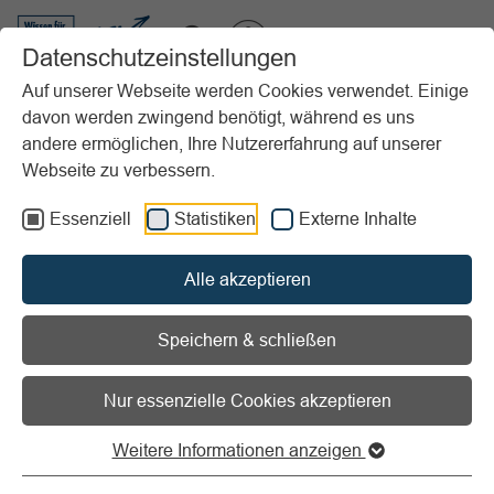
VIBSS.DE
Datenschutzeinstellungen
Auf unserer Webseite werden Cookies verwendet. Einige
davon werden zwingend benötigt, während es uns
Startseite
Sportpraxis
Sport & Praxis
Trendsport
andere ermöglichen, Ihre Nutzererfahrung auf unserer
Webseite zu verbessern.
Vorlesen
Informationen zum Readspeaker öffnen
Essenziell
Statistiken
Externe Inhalte
Trendsport – Was bewegt die
Alle akzeptieren
Menschen?
Speichern & schließen
Sport lebt davon, sich immer wieder neu zu erfinden.
Neben klassischen Disziplinen entstehen ständig neue
Nur essenzielle Cookies akzeptieren
Formen des Miteinanders, neue Bewegungsformate und
neue Szenen. Was heute Trend ist, kann morgen schon
Weitere Informationen anzeigen
etabliert oder wieder verschwunden sein – und genau
diese Dynamik macht Trendsport so spannend.