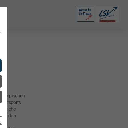
,
 Olympischen
ampfsports
perliche
h an den
n.
z