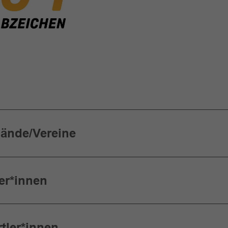
bände/Vereine
er*innen
tler*innen