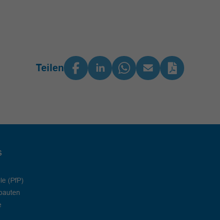
Teilen
s
le (PfP)
bauten
e