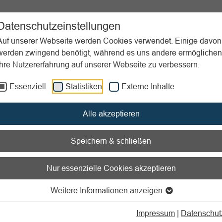
ent
Sportpraxis
Aktuelles
Datenschutzeinstellungen
Auf unserer Webseite werden Cookies verwendet. Einige davon
werden zwingend benötigt, während es uns andere ermöglichen
Ihre Nutzererfahrung auf unserer Webseite zu verbessern.
ichen
Essenziell
Statistiken
Externe Inhalte
nen zum Readspeaker öffnen
Alle akzeptieren
eutsche Sportabzeichen
Speichern & schließen
 Sportabzeichen (DSA) ist eine Auszeichnung des Deutschen
Nur essenzielle Cookies akzeptieren
(DOSB). Es ist die höchste Auszeichnung außerhalb des Wettk
Leistungsabzeichen für überdurchschnittliche und vielseitige kör
Weitere Informationen anzeigen
gkeit verliehen. Die zu erbringenden Leistungen orientieren sic
rundfähigkeiten Ausdauer, Kraft, Schnelligkeit und Koordinatio
Impressum
|
Datenschut