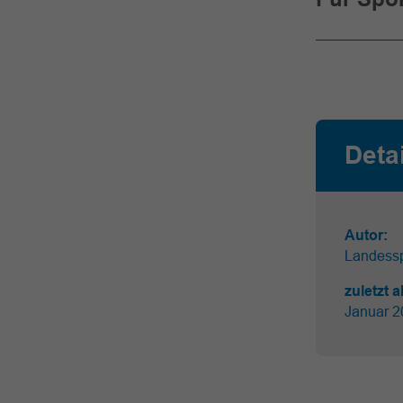
Deta
Autor:
Landess
zuletzt a
Januar 2