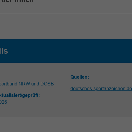
ils
Quellen:
portbund NRW und DOSB
deutsches-sportabzeichen.de
ktualisiert/geprüft:
026