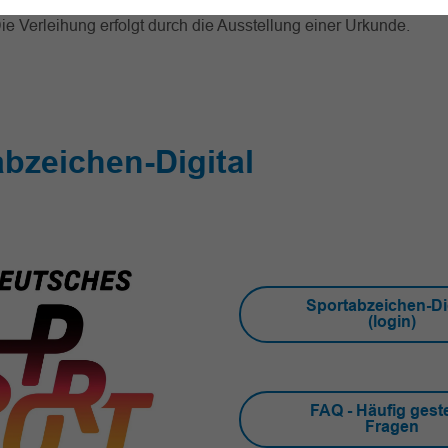
 ist das erfolgreiche Absolvieren der in diesem Regelwerk gef
ie Verleihung erfolgt durch die Ausstellung einer Urkunde.
bzeichen-Digital
Sportabzeichen-Dig
(login)
FAQ - Häufig geste
Fragen