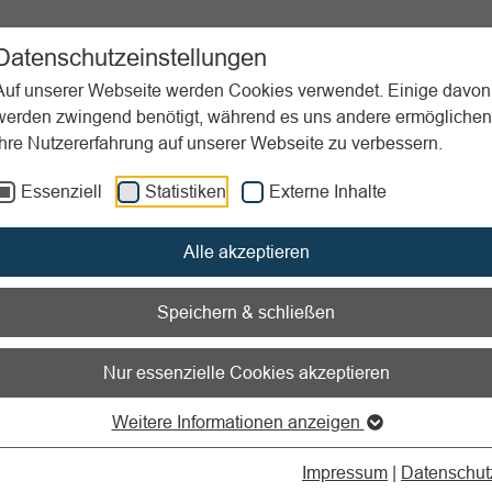
ent
Sportpraxis
Aktuelles
Datenschutzeinstellungen
Auf unserer Webseite werden Cookies verwendet. Einige davon
werden zwingend benötigt, während es uns andere ermöglichen
Ihre Nutzererfahrung auf unserer Webseite zu verbessern.
Essenziell
Statistiken
Externe Inhalte
nen zum Readspeaker öffnen
Alle akzeptieren
dlagen
Speichern & schließen
Nur essenzielle Cookies akzeptieren
Weitere Informationen anzeigen
iffe & Erklärungen
Impressum
|
Datenschut