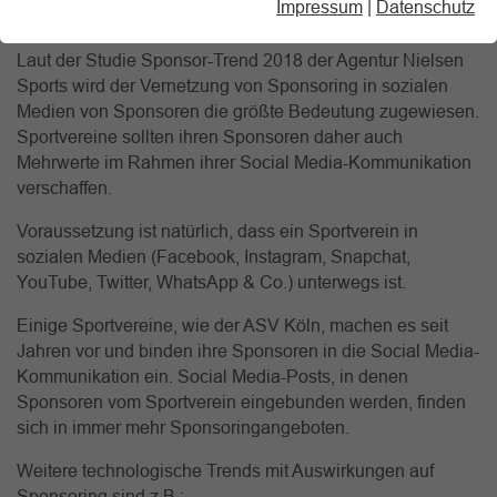
Impressum
|
Datenschutz
der Digitalisierung kein Weg vorbei.
Laut der Studie Sponsor-Trend 2018 der Agentur Nielsen
Sports wird der Vernetzung von Sponsoring in sozialen
Medien von Sponsoren die größte Bedeutung zugewiesen.
Sportvereine sollten ihren Sponsoren daher auch
Mehrwerte im Rahmen ihrer Social Media-Kommunikation
verschaffen.
Voraussetzung ist natürlich, dass ein Sportverein in
sozialen Medien (Facebook, Instagram, Snapchat,
YouTube, Twitter, WhatsApp & Co.) unterwegs ist.
Einige Sportvereine, wie der ASV Köln, machen es seit
Jahren vor und binden ihre Sponsoren in die Social Media-
Kommunikation ein. Social Media-Posts, in denen
Sponsoren vom Sportverein eingebunden werden, finden
sich in immer mehr Sponsoringangeboten.
Weitere technologische Trends mit Auswirkungen auf
Sponsoring sind z.B.: