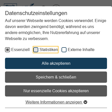
VIBSS.DE
Datenschutzeinstellungen
Auf unserer Webseite werden Cookies verwendet. Einige
davon werden zwingend benötigt, während es uns
Startseite
Vereinsmanagement
Marketing
Sponsoring
andere ermöglichen, Ihre Nutzererfahrung auf unserer
Grundlagen
Technologische Trends
Webseite zu verbessern.
Vorlesen
Informationen zum Readspeaker öffnen
Essenziell
Statistiken
Externe Inhalte
Technologische Trends
Alle akzeptieren
Ist mein Verein
Speichern & schließen
Sponsoring-“technisch” noch up to
Nur essenzielle Cookies akzeptieren
date?
Weitere Informationen anzeigen
Technologische Trends haben Auswirkungen auf das
Sponsoring im Sportverein. Auch beim Sponsoring führt an