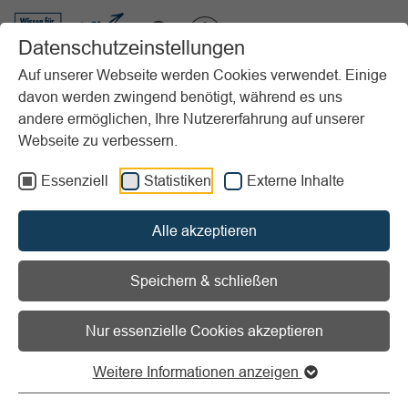
VIBSS.DE
Datenschutzeinstellungen
Auf unserer Webseite werden Cookies verwendet. Einige
davon werden zwingend benötigt, während es uns
Startseite
Vereinsmanagement
Marketing
andere ermöglichen, Ihre Nutzererfahrung auf unserer
Gestaltung, Realisierung, Kontrolle
Preis- und Produktgestaltung
Webseite zu verbessern.
Markenpolitik für den Sportverein?
Essenziell
Statistiken
Externe Inhalte
Vorlesen
Informationen zum Readspeaker öffnen
Alle akzeptieren
Markenpolitik für den
Sportverein?
Speichern & schließen
Nur essenzielle Cookies akzeptieren
Markenpolitik ist eine Aufgabe der Produktpolitik. Auch
Sportvereine können Markenpolitik betreiben, auch wenn
Weitere Informationen anzeigen
die Gestaltung im Bereich der Dienstleistungen anders
aussieht als im Bereich der Sachgüter.