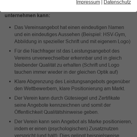
Impressum
|
Datenschutz
Was der Verein für eine funktionierende Markenpolitik
unternehmen kann:
Das Vereinsangebot hat einen
eindeutigen Namen
und ein
eindeutiges Aussehe
n (Beispiel: HSV-Gym,
Abbildung in spezieller Schrift und mit eigenem Logo)
Für die
Nachfrager
ist das Leistungsangebot des
Vereins unverwechselbar erkennbar und in gleich
bleibender Qualität zu erhalten (Schrift und Logo
tauchen immer wieder in der gleichen Optik auf)
Klare Abgrenzung des Leistungsangebots gegenüber
den
Wettbewerbern
, klare Positionierung am Markt.
Der Verein kann durch
Gütesiegel und Zertifikate
seine Angebote kennzeichnen und somit der
Öffentlichkeit Qualitätshinweise geben.
Der Verein kann sein Angebot als Marke positionieren,
indem er einen (psychologischen)
Zusatznutzen
verspricht (und hält). Dies gelingt beispielsweise