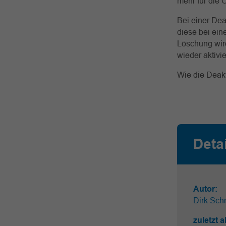
mehr für die Öf
Bei einer Dea
diese bei ein
Löschung wird
wieder aktivi
Wie die Deakt
Deta
Autor:
Dirk Schr
zuletzt a