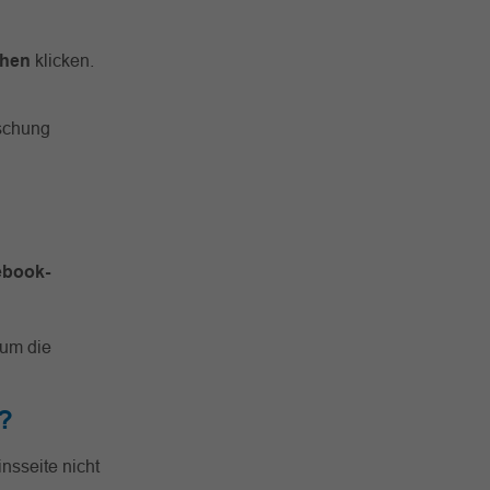
chen
klicken.
schung
ebook-
 um die
?
nsseite nicht