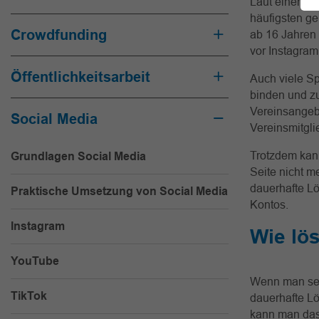
Laut einer
BI
häufigsten ge
Crowdfunding
ab 16 Jahren 
vor Instagram
Öffentlichkeitsarbeit
Auch viele S
binden und z
Vereinsangeb
Social Media
Vereinsmitgli
Trotzdem kann
Grundlagen Social Media
Seite nicht me
dauerhafte L
Praktische Umsetzung von Social Media
Kontos.
Instagram
Wie lö
YouTube
Wenn man s
TikTok
dauerhafte L
kann man das 