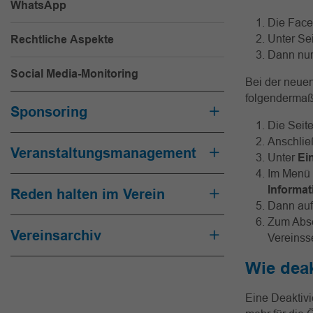
WhatsApp
Die Faceb
Unter Se
Rechtliche Aspekte
Dann nu
Social Media-Monitoring
Bei der neue
folgenderma
Sponsoring
Die Seit
Anschlie
Veranstaltungsmanagement
Unter
Ei
Im Menü 
Informa
Reden halten im Verein
Dann au
Zum Absc
Vereinsarchiv
Vereinss
Wie deak
Eine Deaktiv