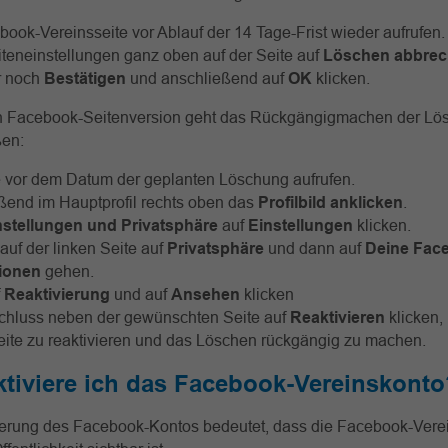
ook-Vereinsseite vor Ablauf der 14 Tage-Frist wieder aufrufen.
iteneinstellungen ganz oben auf der Seite auf
Löschen abbre
r noch
Bestätigen
und anschließend auf
OK
klicken.
n Facebook-Seitenversion geht das Rückgängigmachen der Lö
ßen:
e vor dem Datum der geplanten Löschung aufrufen.
ßend im Hauptprofil rechts oben das
Profilbild anklicken
.
nstellungen und Privatsphäre
auf
Einstellungen
klicken.
auf der linken Seite auf
Privatsphäre
und dann auf
Deine Fac
tionen
gehen.
f
Reaktivierung
und auf
Ansehen
klicken
hluss neben der gewünschten Seite auf
Reaktivieren
klicken,
eite zu reaktivieren und das Löschen rückgängig zu machen.
tiviere ich das Facebook-Vereinskonto
ierung des Facebook-Kontos bedeutet, dass die Facebook-Verei