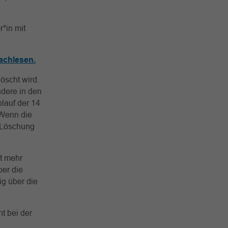
*in mit
achlesen.
öscht wird.
ndere in den
lauf der 14
 Wenn die
 Löschung
t mehr
ber die
ig über die
t bei der