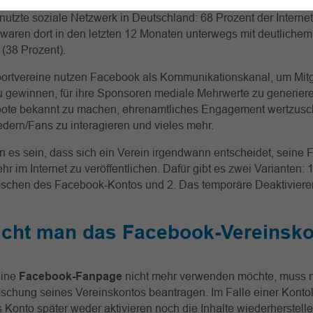
TKOM-Studie vom Februar 2023
ist Facebook nach wie vor d
nutzte soziale Netzwerk in Deutschland: 68 Prozent der Interne
waren dort in den letzten 12 Monaten unterwegs mit deutliche
 (38 Prozent).
portvereine nutzen Facebook als Kommunikationskanal, um Mitg
u gewinnen, für ihre Sponsoren mediale Mehrwerte zu generier
ote bekannt zu machen, ehrenamtliches Engagement wertzusch
edern/Fans zu interagieren und vieles mehr.
 es sein, dass sich ein Verein irgendwann entscheidet, seine
hr im Internet zu veröffentlichen. Dafür gibt es zwei Varianten: 
öschen des Facebook-Kontos und 2. Das temporäre Deaktiviere
scht man das Facebook-Vereinsk
eine
Facebook-Fanpage
nicht mehr verwenden möchte, muss 
öschung seines Vereinskontos beantragen. Im Falle einer Kont
Konto später weder aktivieren noch die Inhalte wiederherstell