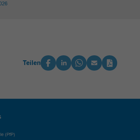
026
Teilen
s
le (PfP)