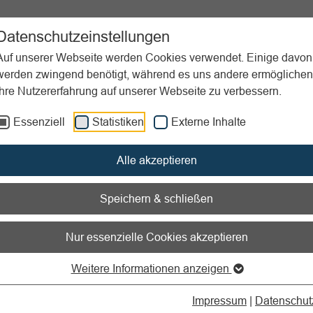
ent
Sportpraxis
Aktuelles
Datenschutzeinstellungen
Auf unserer Webseite werden Cookies verwendet. Einige davon
werden zwingend benötigt, während es uns andere ermöglichen
Ihre Nutzererfahrung auf unserer Webseite zu verbessern.
acebook
Facebook löschen, deaktivieren
Essenziell
Statistiken
Externe Inhalte
nen zum Readspeaker öffnen
Alle akzeptieren
öscht oder deaktiviert man
Speichern & schließen
 Facebook-Präsenz?
Nur essenzielle Cookies akzeptieren
schwindet Ihre Facebook-Seite
Weitere Informationen anzeigen
Impressum
|
Datenschut