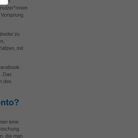
as am
tnutzer*innen
m Vorsprung
lieder zu
en,
ätzen, mit
 Facebook-
1. Das
n des
onto?
man eine
olöschung
en, die man