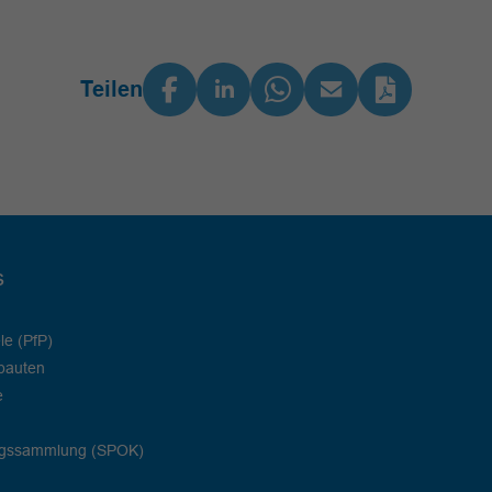
Teilen
s
le (PfP)
bauten
e
ngssammlung (SPOK)