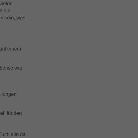
vielen
d die
n sein, was
 auf einem
ebenso wie
ng
eilungen
ll für den
Euch alle da