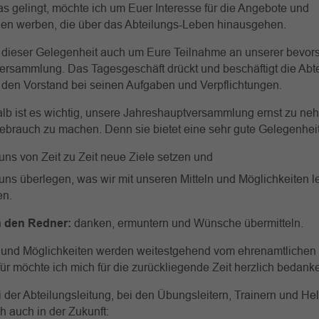
as gelingt, möchte ich um Euer Interesse für die Angebote und
gen werben, die über das Abteilungs-Leben hinausgehen.
i dieser Gelegenheit auch um Eure Teilnahme an unserer bevo
ersammlung. Das Tagesgeschäft drückt und beschäftigt die Abt
 den Vorstand bei seinen Aufgaben und Verpflichtungen.
lb ist es wichtig, unsere Jahreshauptversammlung ernst zu n
brauch zu machen. Denn sie bietet eine sehr gute Gelegenheit
uns von Zeit zu Zeit neue Ziele setzen und
 uns überlegen, was wir mit unseren Mitteln und Möglichkeiten 
en.
 den Redner:
danken, ermuntern und Wünsche übermitteln.
l und Möglichkeiten werden weitestgehend vom ehrenamtlichen
ür möchte ich mich für die zurückliegende Zeit herzlich bedank
der Abteilungsleitung, bei den Übungsleitern, Trainern und Helf
h auch in der Zukunft: