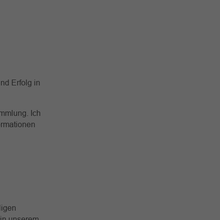
nd Erfolg in
ammlung. Ich
ormationen
ligen
e in unserem