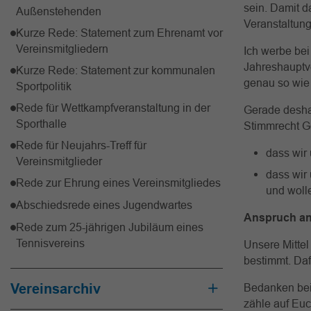
sein. Damit d
Außenstehenden
Veranstaltun
Kurze Rede: Statement zum Ehrenamt vor
Vereinsmitgliedern
Ich werbe be
Jahreshauptv
Kurze Rede: Statement zur kommunalen
genau so wie
Sportpolitik
Rede für Wettkampfveranstaltung in der
Gerade desha
Sporthalle
Stimmrecht Ge
Rede für Neujahrs-Treff für
dass wir 
Vereinsmitglieder
dass wir
Rede zur Ehrung eines Vereinsmitgliedes
und woll
Abschiedsrede eines Jugendwartes
Anspruch an
Rede zum 25-jährigen Jubiläum eines
Tennisvereins
Unsere Mitte
bestimmt. Daf
Vereinsarchiv
Bedanken bei 
zähle auf Euc