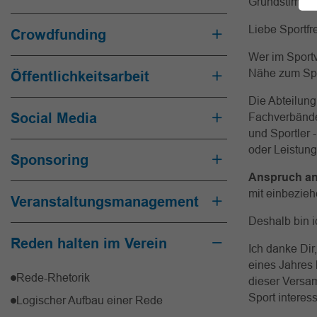
Grundstimmun
Liebe Sportfr
Crowdfunding
Wer im Sportv
Nähe zum Spor
Öffentlichkeitsarbeit
Die Abteilung
Social Media
Fachverbänden
und Sportler 
oder Leistungs
Sponsoring
Anspruch an
mit einbezieh
Veranstaltungsmanagement
Deshalb bin 
Reden halten im Verein
Ich danke Dir,
eines Jahres 
Rede-Rhetorik
dieser Versam
Sport interess
Logischer Aufbau einer Rede