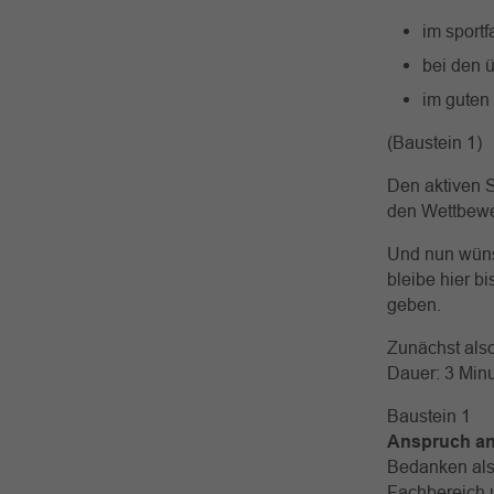
im sport
bei den 
im guten
(Baustein 1)
Den aktiven S
den Wettbew
Und nun wüns
bleibe hier b
geben.
Zunächst also
Dauer: 3 Min
Baustein 1
Anspruch an
Bedanken also
Fachbereich u