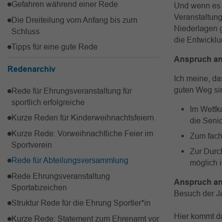
Gefahren während einer Rede
Und wenn es s
Veranstaltung
Die Dreiteilung vom Anfang bis zum
Niederlagen 
Schluss
die Entwicklun
Tipps für eine gute Rede
Anspruch an
Redenarchiv
Ich meine, da
guten Weg si
Rede für Ehrungsveranstaltung für
sportlich erfolgreiche
Im Wettk
Kurze Reden für Kinderweihnachtsfeiern
die Seni
Kurze Rede: Vorweihnachtliche Feier im
Zum fach
Sportverein
Zur Durch
Rede für Abteilungsversammlung
möglich i
Rede Ehrungsveranstaltung
Anspruch an
Sportabzeichen
Besuch der J
Struktur Rede für die Ehrung Sportler*in
Hier kommt da
Kurze Rede: Statement zum Ehrenamt vor