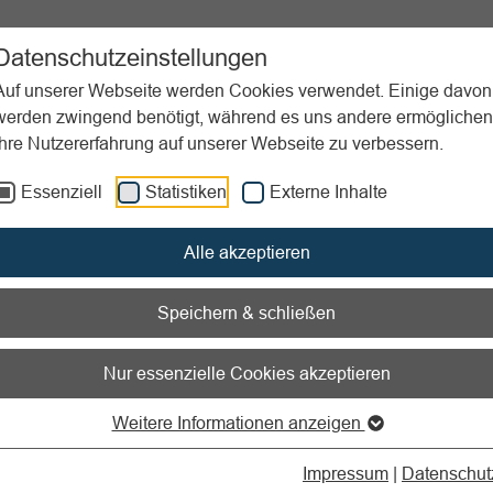
ent
Sportpraxis
Aktuelles
Datenschutzeinstellungen
Auf unserer Webseite werden Cookies verwendet. Einige davon
werden zwingend benötigt, während es uns andere ermöglichen
Ihre Nutzererfahrung auf unserer Webseite zu verbessern.
erein
Redenarchiv
Rede für Abteilungsversammlung
Essenziell
Statistiken
Externe Inhalte
nen zum Readspeaker öffnen
Alle akzeptieren
für Abteilungsversammlu
Speichern & schließen
ld einer
eshauptversammlung
Nur essenzielle Cookies akzeptieren
Weitere Informationen anzeigen
 den Redner:
einen guten Einstieg schaffen, der eine positive
Impressum
|
Datenschut