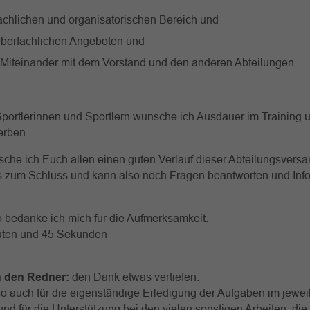
fachlichen und organisatorischen Bereich und
überfachlichen Angeboten und
 Miteinander mit dem Vorstand und den anderen Abteilungen.
portlerinnen und Sportlern wünsche ich Ausdauer im Training u
erben.
che ich Euch allen einen guten Verlauf dieser Abteilungsvers
is zum Schluss und kann also noch Fragen beantworten und Inf
 bedanke ich mich für die Aufmerksamkeit.
uten und 45 Sekunden
 den Redner:
den Dank etwas vertiefen.
 auch für die eigenständige Erledigung der Aufgaben im jewei
nd für die Unterstützung bei den vielen sonstigen Arbeiten, di