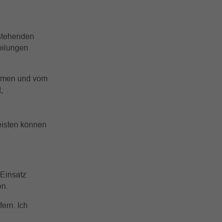
rstehenden
eilungen
ehmen und vom
,
leisten können
 Einsatz
en.
ern. Ich