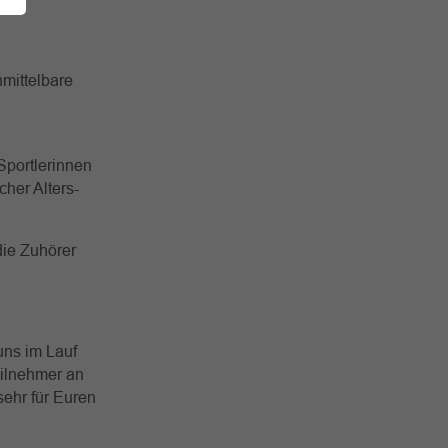
nmittelbare
Sportlerinnen
cher Alters-
die Zuhörer
 uns im Lauf
eilnehmer an
sehr für Euren