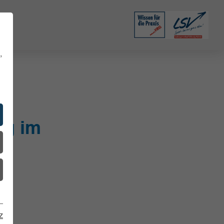
,
ng im
z