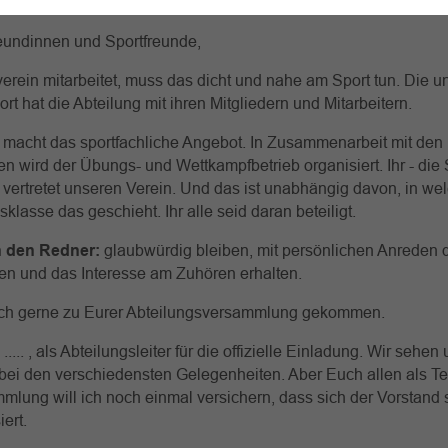
g erzeugt.
eundinnen und Sportfreunde,
erein mitarbeitet, muss das dicht und nahe am Sport tun. Die u
t hat die Abteilung mit ihren Mitgliedern und Mitarbeitern.
 macht das sportfachliche Angebot. In Zusammenarbeit mit den
 wird der Übungs- und Wettkampfbetrieb organisiert. Ihr - die 
- vertretet unseren Verein. Und das ist unabhängig davon, in wel
klasse das geschieht. Ihr alle seid daran beteiligt.
 den Redner:
glaubwürdig bleiben, mit persönlichen Anreden 
en und das Interesse am Zuhören erhalten.
ich gerne zu Eurer Abteilungsversammlung gekommen.
 ..... , als Abteilungsleiter für die offizielle Einladung. Wir sehen
bei den verschiedensten Gelegenheiten. Aber Euch allen als T
mlung will ich noch einmal versichern, dass sich der Vorstand 
iert.