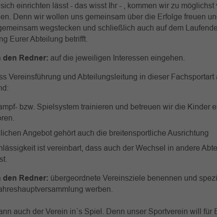
ich einrichten lässt - das wisst Ihr - , kommen wir zu möglichst 
en. Denn wir wollen uns gemeinsam über die Erfolge freuen un
gemeinsam wegstecken und schließlich auch auf dem Laufende
g Eurer Abteilung betrifft.
 den Redner:
auf die jeweiligen Interessen eingehen.
ss Vereinsführung und Abteilungsleitung in dieser Fachsportart
nd:
ampf- bzw. Spielsystem trainieren und betreuen wir die Kinder 
oren.
lichen Angebot gehört auch die breitensportliche Ausrichtu
lässigkeit ist vereinbart, dass auch der Wechsel in andere Abt
st.
 den Redner:
übergeordnete Vereinsziele benennen und spezie
ahreshauptversammlung werben.
nn auch der Verein in`s Spiel. Denn unser Sportverein will für 