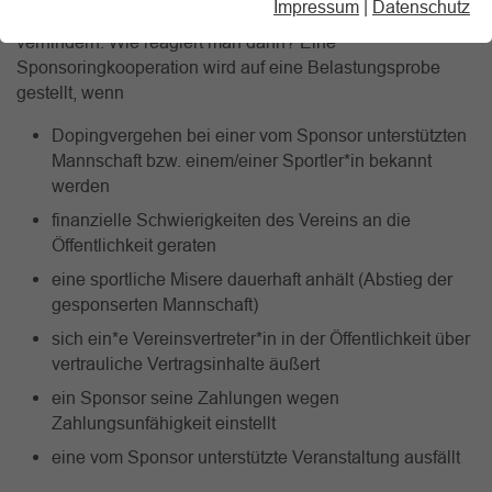
Impressum
|
Datenschutz
Öffentlichkeit gelangen. Doch das lässt sich nicht immer
verhindern. Wie reagiert man dann? Eine
Sponsoringkooperation wird auf eine Belastungsprobe
gestellt, wenn
Dopingvergehen bei einer vom Sponsor unterstützten
Mannschaft bzw. einem/einer Sportler*in bekannt
werden
finanzielle Schwierigkeiten des Vereins an die
Öffentlichkeit geraten
eine sportliche Misere dauerhaft anhält (Abstieg der
gesponserten Mannschaft)
sich ein*e Vereinsvertreter*in in der Öffentlichkeit über
vertrauliche Vertragsinhalte äußert
ein Sponsor seine Zahlungen wegen
Zahlungsunfähigkeit einstellt
eine vom Sponsor unterstützte Veranstaltung ausfällt