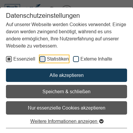
VIBSS.DE
Datenschutzeinstellungen
Auf unserer Webseite werden Cookies verwendet. Einige
davon werden zwingend benötigt, während es uns
Startseite
Vereinsmanagement
Marketing
Sponsoring
andere ermöglichen, Ihre Nutzererfahrung auf unserer
Public Relations
PR bei Sponsoring-Problemen
Webseite zu verbessern.
Vorlesen
Informationen zum Readspeaker öffnen
Essenziell
Statistiken
Externe Inhalte
PR bei Sponsoring-
Alle akzeptieren
Problemen
Speichern & schließen
In Krisen angemessen agieren
Nur essenzielle Cookies akzeptieren
Manchmal gerät die Zusammenarbeit zwischen Sponsor
Weitere Informationen anzeigen
und Sportverein ins Stocken, es kommt zu Störungen.
Idealerweise werden diese intern geklärt, bevor sie an die