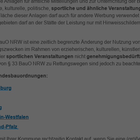
e Anlagen für amtliche Mitteilungen und zur Unterrichtung der
e, kulturelle, politische,
sportliche und ähnliche Veranstaltu
 Fläche dieser Anlagen darf auch für andere Werbung verwendet
bieten darf an der Stätte der Leistung nur mit Hinweisschilde
 BauO NRW ist eine zeitlich begrenzte Änderung der Nutzung v
szwecken im Rahmen von erzieherischen, kulturellen, künstler
der
sportlichen Veranstaltungen
nicht
genehmigungsbedürft
on § 33 BauO NRW zu Rettungswegen sind jedoch zu beachte
andesbauordnungen:
burg
g
in-Westfalen
nd-Pfalz
t Ihrer Kommune rechtzeitig Kontakt auf, wenn Sie eine (größ