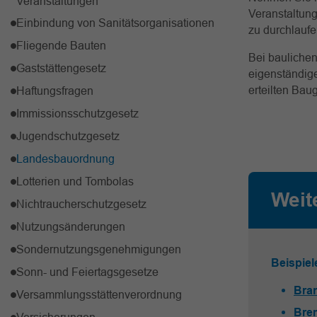
Veranstaltungen
Veranstaltung
Einbindung von Sanitätsorganisationen
zu durchlaufen
Fliegende Bauten
Bei baulichen
Gaststättengesetz
eigenständig
erteilten Ba
Haftungsfragen
Immissionsschutzgesetz
Jugendschutzgesetz
Landesbauordnung
Lotterien und Tombolas
Weit
Nichtraucherschutzgesetz
Nutzungsänderungen
Sondernutzungsgenehmigungen
Beispie
Sonn- und Feiertagsgesetze
Bra
Versammlungsstättenverordnung
Bre
Versicherungen