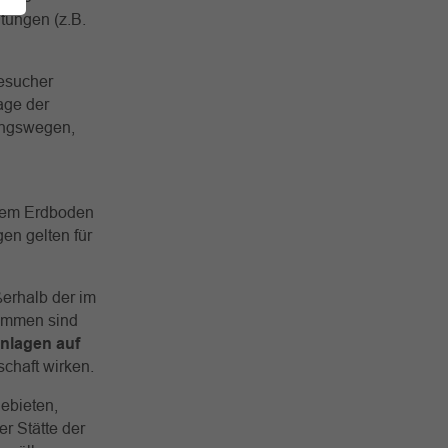
ltungen (z.B.
Besucher
age der
tungswegen,
 dem Erdboden
en gelten für
erhalb der im
ommen sind
nlagen auf
dschaft wirken.
gebieten,
r Stätte der