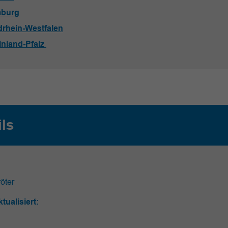
burg
drhein-Westfalen
inland-Pfalz
ils
öter
ktualisiert: