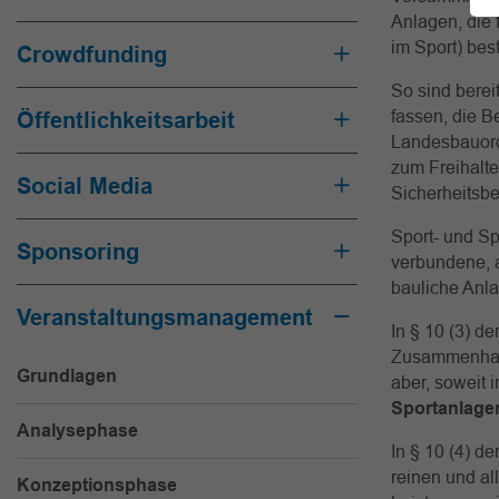
Anlagen, die 
im Sport) bes
Crowdfunding
So sind berei
fassen, die 
Öffentlichkeitsarbeit
Landesbauordn
zum Freihalt
Social Media
Sicherheitsb
Sport- und Sp
Sponsoring
verbundene, 
bauliche Anl
Veranstaltungsmanagement
In § 10 (3) 
Zusammenhang
Grundlagen
aber, soweit 
Sportanlage
Analysephase
In § 10 (4) d
reinen und a
Konzeptionsphase