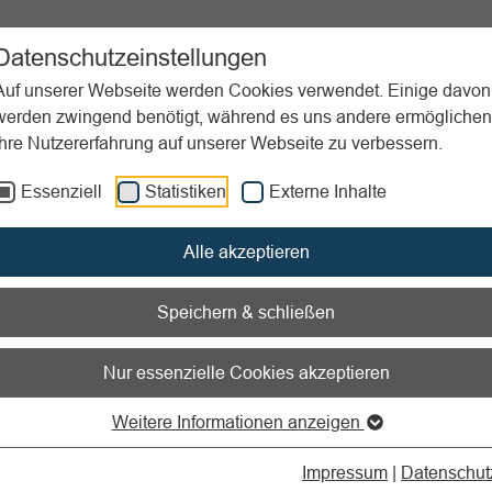
ent
Sportpraxis
Aktuelles
Datenschutzeinstellungen
Auf unserer Webseite werden Cookies verwendet. Einige davon
werden zwingend benötigt, während es uns andere ermöglichen
Ihre Nutzererfahrung auf unserer Webseite zu verbessern.
anagement
Rechtliche Aspekte
Landesbauordnung
Essenziell
Statistiken
Externe Inhalte
nen zum Readspeaker öffnen
Alle akzeptieren
esbauordnung
Speichern & schließen
nd Spielflächen sind bauliche Anlagen
Nur essenzielle Cookies akzeptieren
ltungen ab einer bestimmten Größenordnung sind Bestimmunge
Weitere Informationen anzeigen
rdnung
und der
Versammlungsstättenverordnung
zu beacht
Impressum
|
Datenschut
stätten sind nach der Begriffsbestimmung der Verord­nung bau