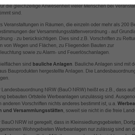
für die gleichzeitige Anwesenheit vieler Men­schen bei Veransta
timmt sind.
ts Veranstaltungen in Räumen, die einzeln oder mehr als 200 
Bestimmungen der Versammlungsstättenverordnung - auf Grundl
ung - zu berücksichtigen. Dies sind z.B. Vor­schriften zu Ret
en von Wegen und Flächen, zu Fliegenden Bauten zur
eleuchtung sowie zu Alarm- und Feuerlöschanlagen.
ielflächen sind
bauliche Anlagen
. Bauliche Anlagen sind mit
aus Bauprodukten hergestellte Anlagen. Die Landesbauordnung
agen.
der Landesbauordnung NRW (BauO NRW) heißt es z.B., dass auß
 bebauten Ortsteile Werbeanlagen unzulässig sind. Ausgen
in anderen Vorschriften nichts anderes bestimmt ist, u.a.
Werbea
n und Versammlungsstätten
, soweit sie nicht in die freie Lan
er BauO NRW ist geregelt, dass in Kleinsiedlungsgebieten, Dorf
llgemeinen Wohngebieten Werbeanlagen nur zulässig sind an de