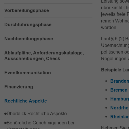
Leistung sowi
über kirchlich
Vorbereitungsphase
jeweils freie
reinen Wohnge
Durchführungsphase
werden.
Nachbereitungsphase
Laut § 6 (2)
Übernachtung
politischen o
Ablaufpläne, Anforderungskataloge,
Ausschreibungen, Check
Regelungen v
Beispiele L
Eventkommunikation
Branden
Finanzierung
Bremen
Hambur
Rechtliche Aspekte
Nordrhe
Überblick Rechtliche Aspekte
Rheinla
Behördliche Genehmigungen bei
Nehmen Sie mi