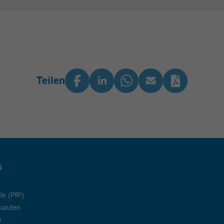
Teilen
s
le (PfP)
bauten
e