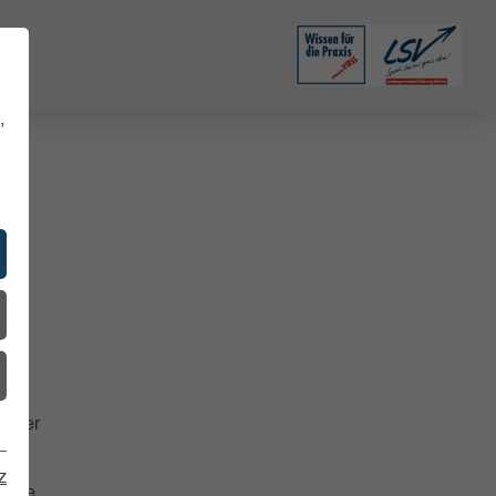
,
n der
en.
z
liche