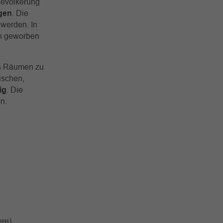
 Bevölkerung
ngen
. Die
 werden. In
rn geworben
on Räumen zu
ischen,
ig
. Die
n.
ere)