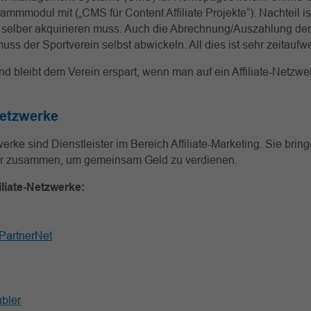
rammmodul mit („CMS für Content Affiliate Projekte“). Nachteil is
s selber akquirieren muss. Auch die Abrechnung/Auszahlung der A
uss der Sportverein selbst abwickeln. All dies ist sehr zeitauf
d bleibt dem Verein erspart, wenn man auf ein Affiliate-Netzwe
Netzwerke
werke sind Dienstleister im Bereich Affiliate-Marketing. Sie bringe
er zusammen, um gemeinsam Geld zu verdienen.
iliate-Netzwerke:
PartnerNet
bler