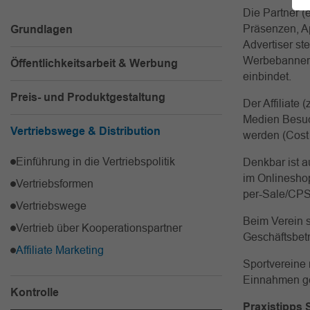
Die Partner (
Präsenzen, Ap
Grundlagen
Advertiser ste
Werbebanner i
Öffentlichkeitsarbeit & Werbung
einbindet.
Preis- und Produktgestaltung
Der Affiliate 
Medien Besuch
Vertriebswege & Distribution
werden (Cost
Einführung in die Vertriebspolitik
Denkbar ist a
im Onlineshop
Vertriebsformen
per-Sale/CPS
Vertriebswege
Beim Verein s
Vertrieb über Kooperationspartner
Geschäftsbetr
Affiliate Marketing
Sportvereine 
Einnahmen ge
Kontrolle
Praxistipps S