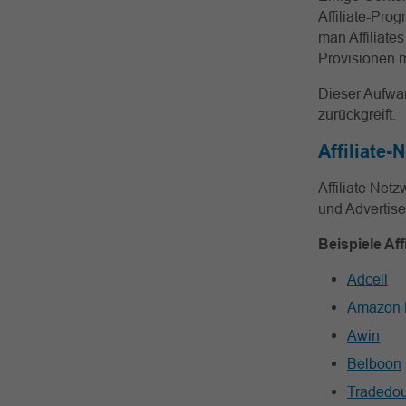
Affiliate-Prog
man Affiliate
Provisionen m
Dieser Aufwan
zurückgreift.
Affiliate-
Affiliate Netz
und Advertis
Beispiele Aff
Adcell
Amazon 
Awin
Belboon
Tradedou