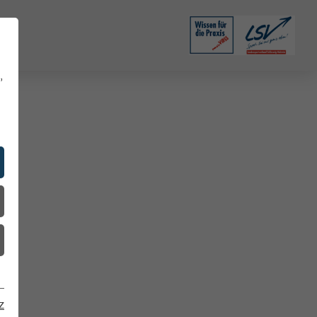
,
g
n
gen
z