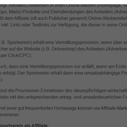
engl. Affiliates) bewerben in ihren Online-Medien (Homepage, S
ps, Mails) Produkte und Dienstleistungen des Anbieters (Advert
llt dem Affiliate (oft auch Publisher genannt) Online-Werbemittel
nkl. Link) oder Textlinks zur Verfügung, die dieser in seine On
(z.B. Sportverein) erhält eine Vermittlungsprovision, wenn über s
er auf die Website (z.B. Onlineshop) des Anbieters (Advertiser)
 per Click/CPC).
uch, dass eine Vermittlungsprovision nur anfällt, wenn am Ende
 erfolgt. Der Sportverein erhält dann eine umsatzabhängige Pro
).
ind die Provisionen Einnahmen des steuerpflichtigen wirtschaft
iebs mit den entsprechenden ertrag- und umsatzsteuerlichen F
mit einer gut frequentierten Homepage können via Affiliate-Mark
nerieren.
portverein als Affiliate: