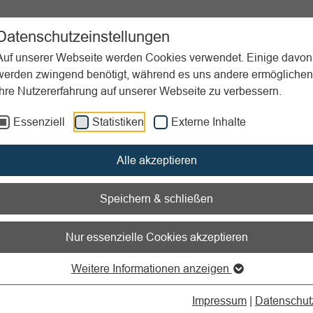
ent
Sportpraxis
Aktuelles
Datenschutzeinstellungen
Auf unserer Webseite werden Cookies verwendet. Einige davon
werden zwingend benötigt, während es uns andere ermöglichen
Ihre Nutzererfahrung auf unserer Webseite zu verbessern.
ierung, Kontrolle
Vertriebswege & Distribution
Affiliate Marketin
Essenziell
Statistiken
Externe Inhalte
nen zum Readspeaker öffnen
Alle akzeptieren
iate Marketing
Speichern & schließen
as Internet Provisionen generiere
Nur essenzielle Cookies akzeptieren
Weitere Informationen anzeigen
te Marketing
nutzt der Anbieter von Produkten und Dienstleistun
e von Kooperationspartnern.
Impressum
|
Datenschut