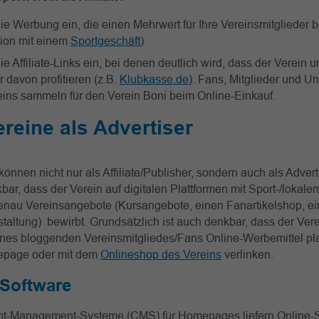
e Werbung ein, die einen Mehrwert für Ihre Vereinsmitglieder b
ion mit einem
Sportgeschäft
)
e Affiliate-Links ein, bei denen deutlich wird, dass der Verein 
r davon profitieren (z.B.
Klubkasse.de
). Fans, Mitglieder und Un
eins sammeln für den Verein Boni beim Online-Einkauf.
reine als Advertiser
können nicht nur als Affiliate/Publisher, sondern auch als Advert
kbar, dass der Verein auf digitalen Plattformen mit Sport-/lokal
enau Vereinsangebote (Kursangebote, einen Fanartikelshop, ei
taltung) bewirbt. Grundsätzlich ist auch denkbar, dass der Vere
s bloggenden Vereinsmitgliedes/Fans Online-Werbemittel platz
epage oder mit dem
Onlineshop des Vereins
verlinken.
e-Software
nt-Management-Systeme (CMS) für Homepages liefern Online-S