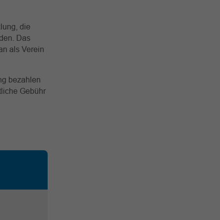
klung, die
nden. Das
n als Verein
ung bezahlen
atliche Gebühr