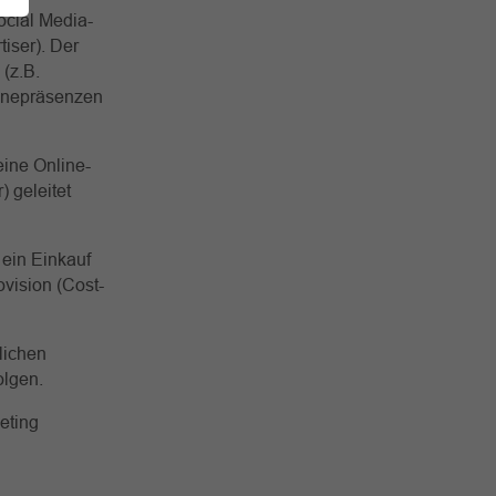
ocial Media-
iser). Der
 (z.B.
linepräsenzen
eine Online-
 geleitet
 ein Einkauf
vision (Cost-
lichen
olgen.
eting