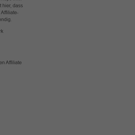
t hier, dass
ffiliate-
wendig.
rk
n Affiliate