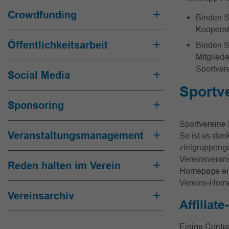
Crowdfunding
Binden Si
Kooperat
Öffentlichkeitsarbeit
Binden Si
Mitgliede
Sportver
Social Media
Sportve
Sponsoring
Sportvereine 
Veranstaltungsmanagement
So ist es den
zielgruppeng
Vereinsverans
Reden halten im Verein
Homepage eine
Vereins-Hom
Vereinsarchiv
Affiliat
Einige Conte