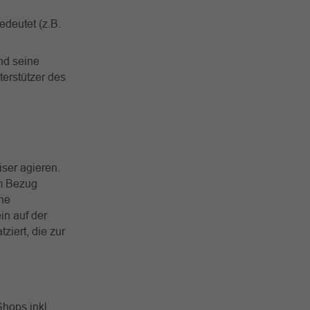
edeutet (z.B.
und seine
terstützer des
iser agieren.
em Bezug
ne
in auf der
iert, die zur
hops inkl.