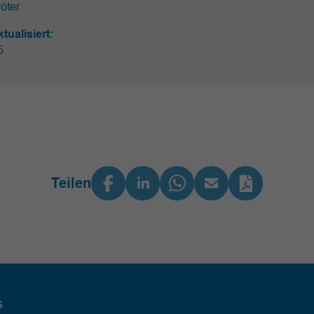
öter
ktualisiert:
25
Teilen
s