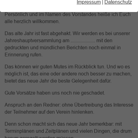
Impressum
|
Datenschutz
ich begrüße Euch zu unserem Treffen im Neuen Jahr.
Persönlich und im Namen des Vorstandes heiße ich Euch
alle herzlich willkommen.
Das alte Jahr ist fast abgehakt. Wir werden es bei unserer
Jahreshauptversammlung am .................... mit den
gedruckten und mündlichen Berichten noch einmal in
Erinnerung rufen.
Das können wir guten Mutes im Rückblick tun. Und wo es
möglich ist, das eine oder andere noch besser zu machen,
bietet das neue Jahr die beste Gelegenheit dafür.
Gute Vorsätze haben uns noch nie geschadet.
Anspruch an den Redner: ohne Übertreibung das Interesse
der Teilnehmer auf den Verein hinlenken.
Denn schon macht sich das neue Jahr bemerkbar: mit
Terminplänen und Zeitplänen und vielen Dingen, die drum