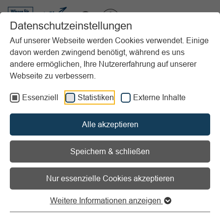
VIBSS.DE
Datenschutzeinstellungen
Auf unserer Webseite werden Cookies verwendet. Einige
davon werden zwingend benötigt, während es uns
Startseite
Vereinsmanagement
Marketing
Reden halten im Verein
andere ermöglichen, Ihre Nutzererfahrung auf unserer
Redenarchiv
Rede für Neujahrs-Treff für Vereinsmitglieder
Webseite zu verbessern.
Vorlesen
Informationen zum Readspeaker öffnen
Essenziell
Statistiken
Externe Inhalte
Rede für Neujahrs-Treff für
Alle akzeptieren
Vereinsmitglieder
Speichern & schließen
Anspruch an den Redner
: einfach, glaubwürdig und
Nur essenzielle Cookies akzeptieren
ohne Schwulst den Teilnehmerkreis begrüßen, bei dem
jeder jeden kennt.
Weitere Informationen anzeigen
Liebe Vereinsmitglieder,