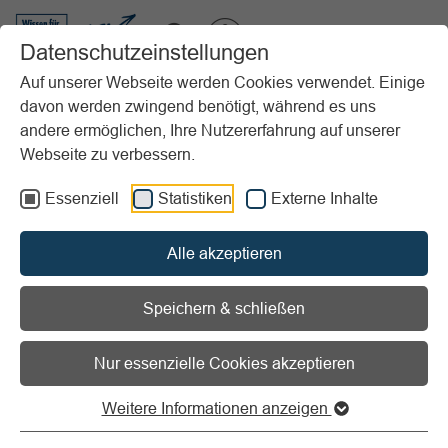
VIBSS.DE
Datenschutzeinstellungen
Auf unserer Webseite werden Cookies verwendet. Einige
davon werden zwingend benötigt, während es uns
Startseite
Vereinsmanagement
Marketing
andere ermöglichen, Ihre Nutzererfahrung auf unserer
Veranstaltungsmanagement
Durchführungsphase
Webseite zu verbessern.
Sicherheit für Ihre Veranstaltung
Essenziell
Statistiken
Externe Inhalte
Vorlesen
Informationen zum Readspeaker öffnen
Alle akzeptieren
Sicherheit für Ihre
Veranstaltung
Speichern & schließen
Nur essenzielle Cookies akzeptieren
Für Sicherheit und Ordnung sorgen
Weitere Informationen anzeigen
Menschen, Sachgegenstände und die Umwelt sollten bei
einer Vereinsveranstaltung nicht zu Schaden kommen. Als