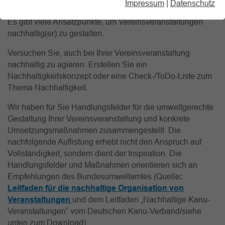
Impressum
|
Datenschutz
Beschaffung nachhaltiger Produkte und Dienstleistungen:
Es gibt viele Ansatzpunkte, um Vereinsveranstaltungen
nachhaltig(er) zu gestalten.
Versuchen Sie, auch bei Ihrer Vereinsveranstaltung
nachhaltig zu agieren. Erstellen Sie ein
Nachhaltigkeitskonzept oder eine Check-/ToDo-Liste zum
Thema Nachhaltigkeit.
Wir haben für Sie Handlungsfelder für die umweltgerechte
Gestaltung Ihrer Vereinsveranstaltung und konkrete
Umsetzungsmaßnahmen zusammengestellt. Die
nachfolgende Auflistung erhebt nicht den Anspruch auf
Vollständigkeit, sondern dient der Inspiration. Die
Handlungsfelder und Maßnahmen orientieren sich an
Empfehlungen des Bundesumweltamtes (Quelle
:
Leitfaden für die nachhaltige Organisation von
Veranstaltungen
und dem Leitfaden „Nachhaltige Kanu-
Veranstaltungen“ vom Deutschen Kanu-Verband/siehe
unten zum Download)