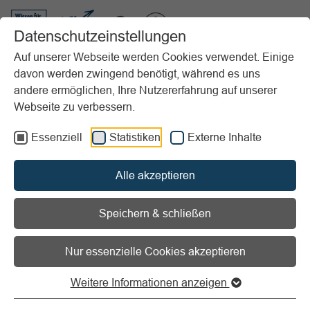
VIBSS.DE
Datenschutzeinstellungen
Auf unserer Webseite werden Cookies verwendet. Einige
davon werden zwingend benötigt, während es uns
Startseite
Vereinsmanagement
Marketing
Grundlagen
andere ermöglichen, Ihre Nutzererfahrung auf unserer
Grundbegriffe & Erklärungen
Warum Marketing im Sportverein?
Webseite zu verbessern.
Vorlesen
Informationen zum Readspeaker öffnen
Essenziell
Statistiken
Externe Inhalte
Warum Marketing im
Alle akzeptieren
Sportverein?
Speichern & schließen
Marketing sichert langfristigen
Nur essenzielle Cookies akzeptieren
Erfolg des Vereins!
Weitere Informationen anzeigen
Marketing ist nicht nur bei Unternehmen, sondern auch bei