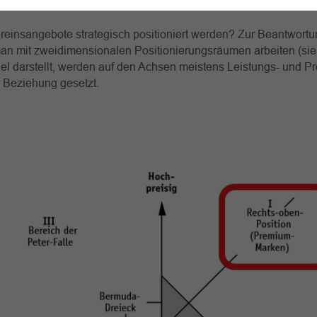
reinsangebote strategisch positioniert werden? Zur Beantwortu
an mit zweidimensionalen Positionierungsräumen arbeiten (sie
el darstellt, werden auf den Achsen meistens Leistungs- und P
 Beziehung gesetzt.