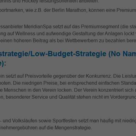
ennis und Hockey leistungsorientiert anbieten.
portmarken, wie z.B. der Berlin Marathon, können eine Premium
essanbieter MeridianSpa setzt auf das Premiumsegment (die sta
ung auf Wellness und aufwendige Gestaltung der Anlagen lockt v
 einen höheren Beitrag als bei Wettbewerbern zu bezahlen berei
trategie/Low-Budget-Strategie (No Na
e)
:
in setzt auf Preisvorteile gegenüber der Konkurrenz. Die Leis
oten. Die niedrigen Preise, bei entsprechend einfachen Standa
le Menschen in den Verein locken. Der Verein konzentriert sich 
n, besonderer Service und Qualität stehen nicht im Vordergrund
- und Volksläufen sowie Sportfesten setzt man häufig mit niedr
eilnehmergebühren auf die Mengenstrategie.