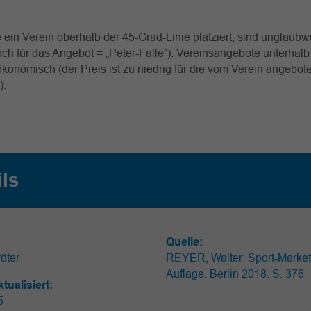
 ein Verein oberhalb der 45-Grad-Linie platziert, sind unglaubw
hoch für das Angebot = „Peter-Falle“). Vereinsangebote unterhalb
ökonomisch (der Preis ist zu niedrig für die vom Verein angebot
).
ils
Quelle:
öter
REYER, Walter: Sport-Marketi
Auflage. Berlin 2018. S. 376
ktualisiert:
25