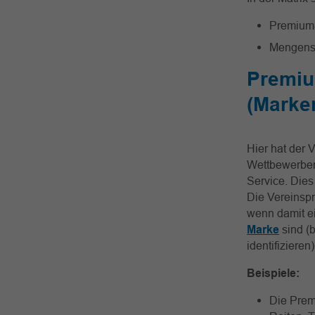
Premium-
Mengenst
Premiu
(Marken
Hier hat der 
Wettbewerbern
Service. Dies
Die Vereinspr
wenn damit ei
Marke
sind (
identifiziere
Beispiele:
Die Premi