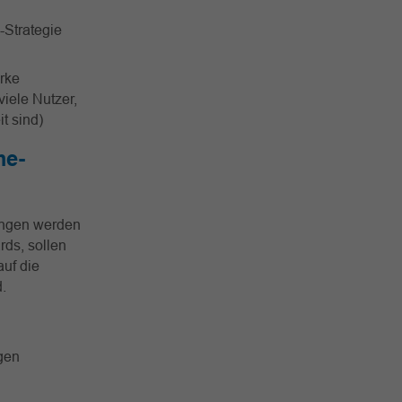
-Strategie
rke
iele Nutzer,
t sind)
me-
tungen werden
rds, sollen
auf die
.
igen