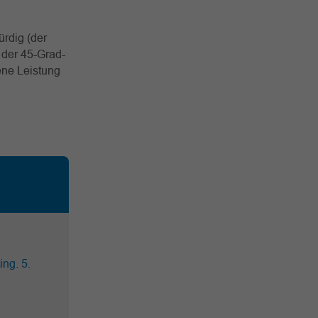
ürdig (der
 der 45-Grad-
ene Leistung
ng. 5.