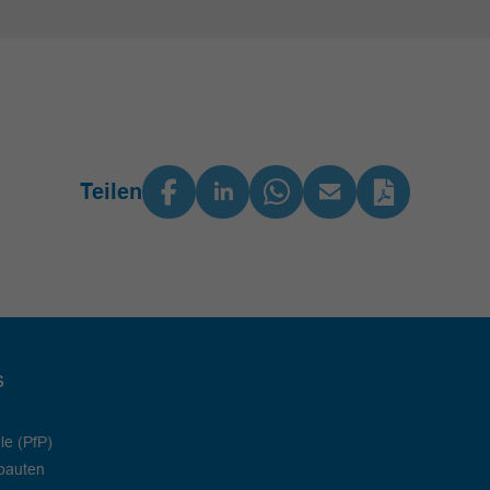
Teilen
s
le (PfP)
bauten