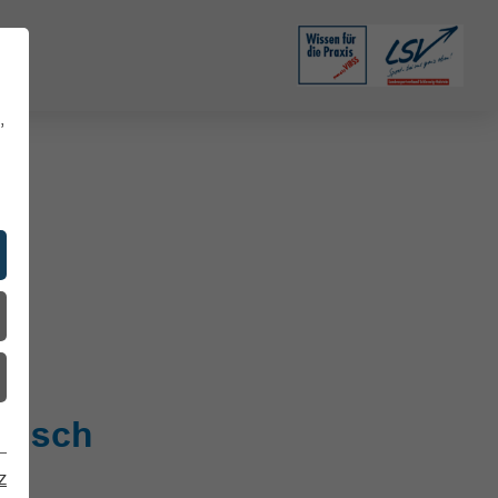
,
egisch
z