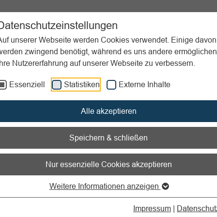
ent
Sportpraxis
Aktuelles
Datenschutzeinstellungen
Auf unserer Webseite werden Cookies verwendet. Einige davon
werden zwingend benötigt, während es uns andere ermöglichen
Ihre Nutzererfahrung auf unserer Webseite zu verbessern.
nsstrategie
Positionierungs- oder Profilierungsstrategie
Essenziell
Statistiken
Externe Inhalte
nen zum Readspeaker öffnen
Alle akzeptieren
ionierungs- oder
Speichern & schließen
lierungsstrategie
Nur essenzielle Cookies akzeptieren
erden Vereinsangebote strat
Weitere Informationen anzeigen
oniert?
Impressum
|
Datenschut