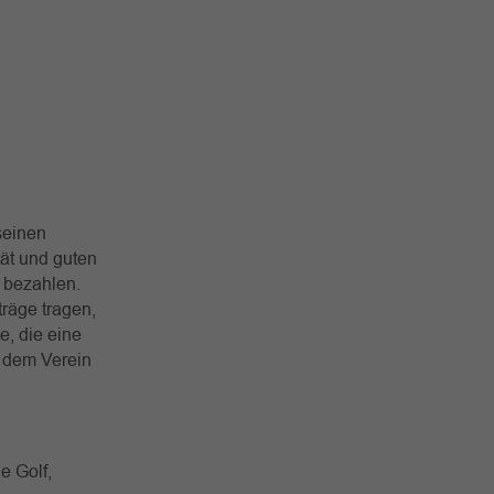
seinen
ät und guten
n bezahlen.
träge tragen,
e, die eine
t dem Verein
e Golf,