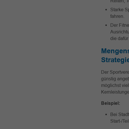
Reiten, T
Starke S
fahren.
Der Fitn
Ausricht
die dafür
Mengens
Strategi
Der Sportvere
günstig angeb
möglichst vie
Kernleistunge
Beispiel:
Bei Stadt
Start-/T