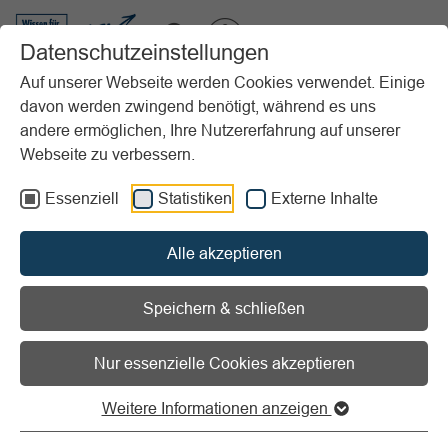
VIBSS.DE
Datenschutzeinstellungen
Auf unserer Webseite werden Cookies verwendet. Einige
davon werden zwingend benötigt, während es uns
Startseite
Vereinsmanagement
Marketing
andere ermöglichen, Ihre Nutzererfahrung auf unserer
Gestaltung, Realisierung, Kontrolle
Kontrolle
Webseite zu verbessern.
Untersuchungsbereiche und Zeitaspekt
Essenziell
Statistiken
Externe Inhalte
Vorlesen
Informationen zum Readspeaker öffnen
Alle akzeptieren
Untersuchungsbereiche und
Zeitaspekt
Speichern & schließen
Nur essenzielle Cookies akzeptieren
Im Marketing-Management-Prozess bildet die Marketing-
Kontrolle die letzte der fünf Phasen. Diese Tatsache darf
Weitere Informationen anzeigen
aber nicht zu dem Schluss führen, dass nur am Ende eines
Marketing-Konzeptes kontrolliert werden muss. Im