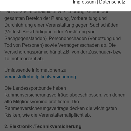
1. Veranstalterhaftpflichtversicherung
Impressum
|
Datenschutz
Die Veranstalterhaftpflichtversicherung sichert den
gesamten Bereich der Planung, Vorbereitung und
Durchführung einer Veranstaltung gegen Sachschäden
(Verlust, Beschädigung oder Zerstörung von
Sachgegenständen), Personenschäden (Verletzung und
Tod von Personen) sowie Vermögensschäden ab. Die
Versicherungsprämie hängt z.B. von der Zuschauer- bzw.
Teilnehmerzahl ab.
Umfassende Informationen zu
Veranstalterhaftpflichtversicherung
.
Die Landessportbünde haben
Rahmenversicherungsverträge abgeschlossen, von denen
alle Mitgliedsvereine profitieren. Die
Rahmenversicherungsverträge decken die wichtigsten
Risiken, wie die Veranstalterhaftpflicht ab.
2. Elektronik-/Technikversicherung