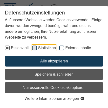
VIBSS.DE
Datenschutzeinstellungen
Auf unserer Webseite werden Cookies verwendet. Einige
davon werden zwingend benötigt, während es uns
Startseite
Vereinsmanagement
Marketing
andere ermöglichen, Ihre Nutzererfahrung auf unserer
Veranstaltungsmanagement
Rechtliche Aspekte
Versicherungen
Webseite zu verbessern.
Vorlesen
Informationen zum Readspeaker öffnen
Essenziell
Statistiken
Externe Inhalte
Versicherungen
Alle akzeptieren
Gegen diese Risiken sollte man sich
Speichern & schließen
absichern
Nur essenzielle Cookies akzeptieren
Zu den Versicherungen mit Relevanz bei
Weitere Informationen anzeigen
Vereinsveranstaltungen gehören: