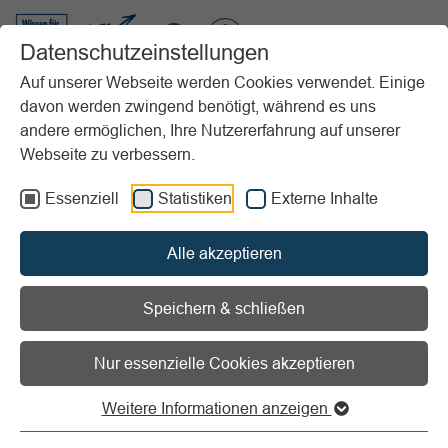
VIBSS.DE
Datenschutzeinstellungen
Auf unserer Webseite werden Cookies verwendet. Einige
davon werden zwingend benötigt, während es uns
Startseite
Vereinsmanagement
Marketing
andere ermöglichen, Ihre Nutzererfahrung auf unserer
Veranstaltungsmanagement
Rechtliche Aspekte
Webseite zu verbessern.
Sondernutzungsgenehmigungen
Essenziell
Statistiken
Externe Inhalte
Vorlesen
Informationen zum Readspeaker öffnen
Alle akzeptieren
Sondernutzungsgenehmigung
Speichern & schließen
Erlaubnis zur Nutzung
öffentlicher Straßen und Flächen
Nur essenzielle Cookies akzeptieren
Weitere Informationen anzeigen
Werden bei einer Vereinsveranstaltung öffentliche Straßen,
Parkplätze, Geh- und Radwege genutzt, bedarf es einer