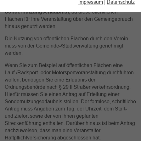
Impressum
|
Datenschutz
Sondernutzungsgenehmigung (auch:
Sondernutzungserlaubnis)
, da diese öffentlichen
Flächen für Ihre Veranstaltung über den Gemeingebrauch
hinaus genutzt werden.
Die Nutzung von öffentlichen Flächen durch den Verein
muss von der Gemeinde-/Stadtverwaltung genehmigt
werden.
Wenn Sie zum Beispiel auf öffentlichen Flächen eine
Lauf-/Radsport- oder Motorsportveranstaltung durchführen
wollen, benötigen Sie eine Erlaubnis der
Ordnungsbehörde nach § 29 II Straßenverkehrsordnung.
Hierfür müssen Sie einen Antrag auf Erteilung einer
Sondernutzungserlaubnis stellen. Der formlose, schriftliche
Antrag muss Angaben zum Tag, der Uhrzeit, dem Start-
und Zielort sowie der von Ihnen geplanten
Streckenführung enthalten. Darüber hinaus ist beim Antrag
nachzuweisen, dass man eine Veranstalter-
Haftpflichtversicherung abgeschlossen hat.