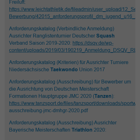
Freiluft:
https://www.leichtathletik.de/fileadmin/user_upload/12_S
Bewerbung/42015_anforderungsprofil_dm_jugend_u16_22
Anforderungskatalog (Verbindliche Anmeldung)
Ausrichter Ranglistenturnier Deutscher
Squash
Verband Saison 2019-2020:
https://dsqv.de/wp-
content/uploads/2019/03/190219_Anmeldung_DSQV_RLT_
Anforderungskatalog (Kriterien) für Ausrichter Turniere
Niedersächsische
Taekwondo
Union 2017
Anforderungskatalog (Ausschreibung) für Bewerber um
die Ausrichtung von Deutschen Meisterschaft
Formationen Hauptgruppe JMC 2020 (
Tanzen
):
https://www.tanzsport.de/files/tanzsport/downloads/sportwe
ausschreibung-jmc-dmhgr-2020.pdf
Anforderungskatalog (Ausschreibung) Ausrichter
Bayerische Meisterschaften
Triathlon
2020: