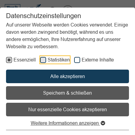
VIBSS.DE
Datenschutzeinstellungen
Auf unserer Webseite werden Cookies verwendet. Einige
davon werden zwingend benötigt, während es uns
Startseite
Vereinsmanagement
Marketing
andere ermöglichen, Ihre Nutzererfahrung auf unserer
Veranstaltungsmanagement
Webseite zu verbessern.
Ablaufpläne, Anforderungskataloge, Ausschreibungen, Check
Anforderungskataloge für Sportveranstaltungen
Essenziell
Statistiken
Externe Inhalte
Vorlesen
Informationen zum Readspeaker öffnen
Alle akzeptieren
Anforderungskataloge für
Speichern & schließen
Sportveranstaltungen
Nur essenzielle Cookies akzeptieren
Anforderungskataloge für
Weitere Informationen anzeigen
Ausrichter von