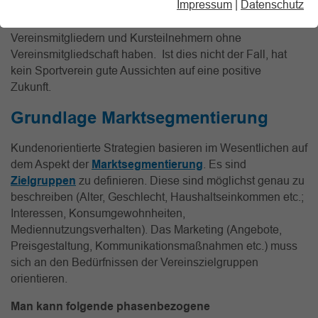
Impressum
|
Datenschutz
entwickeln, die Aussicht auf eine entsprechende
Nachfrage bei bestehenden bzw. potenziellen
Vereinsmitgliedern und Kursteilnehmern ohne
Vereinsmitgliedschaft haben. Ist dies nicht der Fall, hat
kein Sportverein gute Aussichten auf eine positive
Zukunft.
Grundlage Marktsegmentierung
Kundenorientierte Strategien basieren im Wesentlichen auf
dem Aspekt der
Marktsegmentierung
. Es sind
Zielgruppen
zu definieren. Diese sind möglichst genau zu
beschreiben (Alter, Geschlecht, Haushaltseinkommen etc.;
Interessen, Konsumgewohnheiten,
Mediennutzungsverhalten). Das Marketing (Angebote,
Preisgestaltung, Kommunikationsmaßnahmen etc.) muss
sich an den Bedürfnissen der Vereinszielgruppen
orientieren.
Man kann folgende phasenbezogene