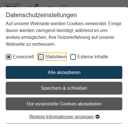
VIBSS.DE
Datenschutzeinstellungen
Auf unserer Webseite werden Cookies verwendet. Einige
davon werden zwingend benötigt, während es uns
Startseite
Vereinsmanagement
Marketing
Strategie
andere ermöglichen, Ihre Nutzererfahrung auf unserer
Vereinsstrategie
Kundenorientierte Strategien
Webseite zu verbessern.
Vorlesen
Informationen zum Readspeaker öffnen
Essenziell
Statistiken
Externe Inhalte
Kundenorientierte Strategien
Alle akzeptieren
Kunden akquirieren, binden und
Speichern & schließen
zurückgewinnen
Nur essenzielle Cookies akzeptieren
Bei der Entwicklung der Vereinsstrategie sind die
Weitere Informationen anzeigen
Vereinszielgruppen und deren Wünsche/Erwartungen
zu berücksichtigen. Existenziell wichtig ist es, Angebote zu