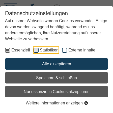
VIBSS.DE
Datenschutzeinstellungen
Auf unserer Webseite werden Cookies verwendet. Einige
davon werden zwingend benötigt, während es uns
Startseite
Vereinsmanagement
Marketing
Reden halten im Verein
andere ermöglichen, Ihre Nutzererfahrung auf unserer
Redenarchiv
Kurze Reden für Kinderweihnachtsfeiern
Webseite zu verbessern.
Vorlesen
Informationen zum Readspeaker öffnen
Essenziell
Statistiken
Externe Inhalte
Kurze Reden für
Alle akzeptieren
Kinderweihnachtsfeiern
Speichern & schließen
Anspruch an den Redner:
die Kinder gezielt ansprechen
Nur essenzielle Cookies akzeptieren
und so ihre Aufmerksamkeit erreichen.
Weitere Informationen anzeigen
Liebe Kinder,
ich begrüße Euch sehr herzlich zu unserer