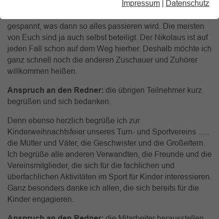
Impressum
|
Datenschutz
Kinderweihnachtsfeier. Das ist Eure Veranstaltung. Und
gleich geht es auch los. Ihr seid sicher schon sehr
gespannt, was dann so alles passieren wird. Die meisten
von Euch sind ja auch selbst beteiligt. Der Nikolaus ist auf
jeden Fall schon auf dem Weg hierher. Deshalb möchte ich
ganz schnell noch die anderen Zuschauer und Zuhörer
willkommen heißen.
Anspruch an den Redner:
die übrigen Teilnehmer kurz
begrüßen und sich bedanken.
Denn ebenso herzlich begrüße ich zur
Kinderweihnachtsfeier unseres Turn- und Sportvereins ......
die Mütter und Väter, die Geschwister und die Großeltern.
Ich begrüße alle anderen Verwandten, die Freunde und die
Vereinsmitglieder, die sich für die fachlichen und
überfachlichen Aktivitäten im Sport für Kinder interessieren.
Ganz besonders danke ich allen, die sich bereits für die
Kinder engagieren.
Anspruch an den Redner:
die Mitarbeiter herausstellen