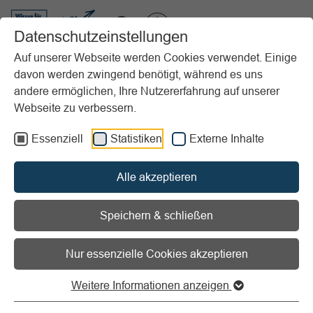
VIBSS.DE
Datenschutzeinstellungen
Auf unserer Webseite werden Cookies verwendet. Einige
davon werden zwingend benötigt, während es uns
Startseite
Vereinsmanagement
Marketing
Öffentlichkeitsarbeit
andere ermöglichen, Ihre Nutzererfahrung auf unserer
Medien & PR-Arbeit
Der Presseverteiler
Webseite zu verbessern.
Vorlesen
Informationen zum Readspeaker öffnen
Essenziell
Statistiken
Externe Inhalte
Der Presseverteiler
Alle akzeptieren
Grundlage für die gezielte
Speichern & schließen
Verbreitung Ihrer
Nur essenzielle Cookies akzeptieren
Pressemitteilungen!
Weitere Informationen anzeigen
Der
Presseverteiler
ist das Basisinstrument einer gut
funktionierenden Öffentlichkeitsarbeit. Er garantiert die