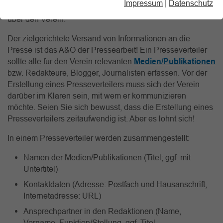
Impressum
|
Datenschutz
optimale Versorgung externer Medien mit Informationen
über den Verein.
Der zielgerichtete Versand von Informationen an die
Presse ist das A&O der Pressearbeit! Ein Presseverteiler
sollte alle für den Verein relevanten
Medien/Publikationen
bzw.
Redakteure, Blogger, Journalisten erfassen. Vor der
Erstellung eines Presseverteilers muss sich der Verein
darüber im Klaren sein, mit wem er kommunizieren
möchte. Seien Sie sich bewusst, dass die Erstellung eines
Presseverteilers zeitaufwendig ist. Aber es lohnt sich!
In einem Presseverteiler werden zusammengestellt:
Namen der Medien/Publikationen (Titel; ggf. mit
Untertitel)
Kontaktdaten (Adresse: Postfach und Hausanschrift,
Internetadresse: URL)
Ansprechpartner in den Redaktionen (Name,
Vorname, Funktion/Stellung, ggf. Titel,