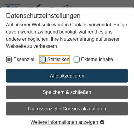
VIBSS.DE
Datenschutzeinstellungen
Auf unserer Webseite werden Cookies verwendet. Einige
davon werden zwingend benötigt, während es uns
Startseite
Vereinsmanagement
Marketing
Reden halten im Verein
andere ermöglichen, Ihre Nutzererfahrung auf unserer
Redenarchiv
Abschiedsrede eines Jugendwartes
Webseite zu verbessern.
Vorlesen
Informationen zum Readspeaker öffnen
Essenziell
Statistiken
Externe Inhalte
Abschiedsrede eines
Alle akzeptieren
Jugendwartes
Speichern & schließen
"Bringe dein Herz nicht mit ein"
Nur essenzielle Cookies akzeptieren
Liebe Vereinsfreundinnen und -freunde,
Weitere Informationen anzeigen
so manche, die sich mit Jugendarbeit intensiv
beschäftigen, machen die Erfahrung, dass sich