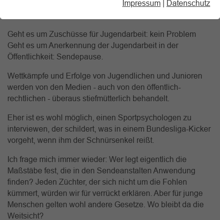
Impressum
|
Datenschutz
Gesellschaft und Öffentlichkeit bei der
Nachwuchsförderung widersprüchlich verhalten:
Geht es um Zuschüsse für Jugendarbeit: kein Problem
Geht es um Anerkennung der Jugendarbeit in der
Öffentlichkeit: Sendepause.
Wettkämpfe und Erfolge von Jugendlichen und Junioren
werden von den Medien - auch von den öffentlich-
rechtlichen - überaus stiefmütterlich behandelt.
Eher ist es wohl möglich, einen Sportpsychologen zu
interviewen, der schildert, was in einem Bundesliga-Kicker
vorgeht, wenn ihm der Schnürsenkel reißt.
Ich frage mich immer wieder: Wer legt eigentlich die
Maßstäbe fest, die in den Sendeanstalten Anwendung
finden? Jeden Züchter, der sich nicht um die Fohlen
kümmert, würden wir für verrückt erklären. Aber für junge
Menschen gelten wohl andere Gesetze. Wo bleibt da die
Weitsicht?