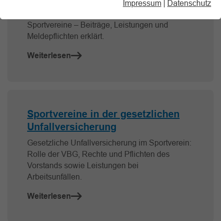
Verwaltungs-Berufsgenossenschaft (VBG):
Impressum
|
Datenschutz
Gesetzliche Unfallversicherung für
Sportvereine – Beiträge, Leistungen und
Meldepflichten erklärt.
Weiterlesen
Sportvereine in der gesetzlichen
Unfallversicherung
Gesetzliche Unfallversicherung im Sportverein:
Rolle der VBG, Rechte und Pflichten des
Vorstands sowie Leistungen bei
Arbeitsunfällen.
Weiterlesen