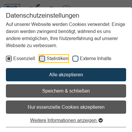
VIBSS.DE
Datenschutzeinstellungen
Auf unserer Webseite werden Cookies verwendet. Einige
davon werden zwingend benötigt, während es uns
Startseite
Vereinsmanagement
Versicherungen & GEMA
andere ermöglichen, Ihre Nutzererfahrung auf unserer
Gesetzliche Unfallversicherung (VBG)
Webseite zu verbessern.
Vorlesen
Informationen zum Readspeaker öffnen
Essenziell
Statistiken
Externe Inhalte
Gesetzliche Unfallversicherung
Alle akzeptieren
(VBG)
Speichern & schließen
Nur essenzielle Cookies akzeptieren
Informationen für Sportvereine zur
Weitere Informationen anzeigen
VBG