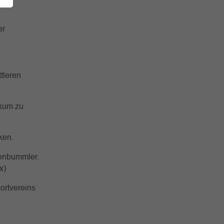
er
tleren
ikum zu
ken.
tenbummler.
x)
ortvereins