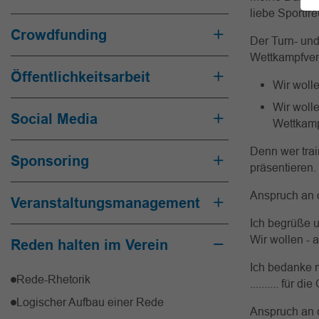
liebe Sportfr
Crowdfunding
Der Turn- und
Wettkampfver
Öffentlichkeitsarbeit
Wir woll
Wir woll
Social Media
Wettkamp
Denn wer tra
Sponsoring
präsentieren.
Anspruch an 
Veranstaltungsmanagement
Ich begrüße 
Wir wollen - 
Reden halten im Verein
Ich bedanke m
Rede-Rhetorik
.......... für d
Logischer Aufbau einer Rede
Anspruch an d