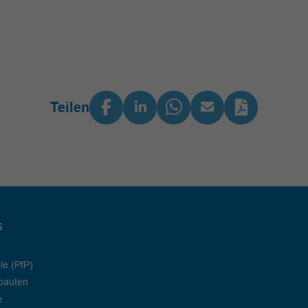
Teilen
s
le (PfP)
bauten
e