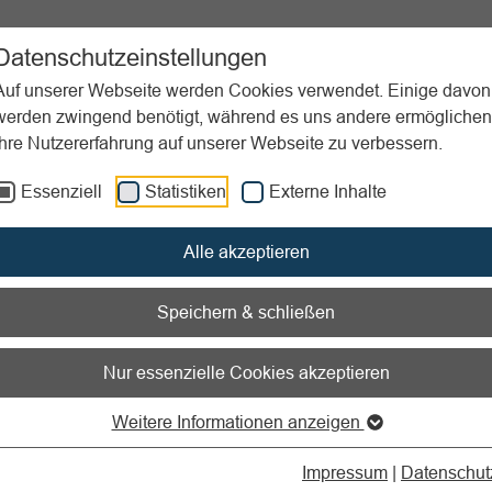
ent
Sportpraxis
Aktuelles
Datenschutzeinstellungen
Auf unserer Webseite werden Cookies verwendet. Einige davon
werden zwingend benötigt, während es uns andere ermöglichen
Ihre Nutzererfahrung auf unserer Webseite zu verbessern.
erein
Redenarchiv
Rede für Wettkampfveranstaltung in der Sp
Essenziell
Statistiken
Externe Inhalte
nen zum Readspeaker öffnen
Alle akzeptieren
für Wettkampfveranstaltun
Speichern & schließen
porthalle
Nur essenzielle Cookies akzeptieren
 den Redner
: bei sehr knapper Redezeit das wichtige Vereinsz
Weitere Informationen anzeigen
und begründen und so auch eine positive Grundstimmung erze
Impressum
|
Datenschut
 und Herren,