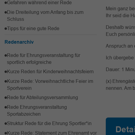
Gefahren während einer Rede
Mein ganz bes
Die Dreiteilung vom Anfang bis zum
Ihr seid die 
Schluss
Deshalb wünsc
Tipps für eine gute Rede
Euch persönl
Redenarchiv
Anspruch an d
Rede für Ehrungsveranstaltung für
Ich übergebe 
sportlich erfolgreiche
Dauer: 1 Min
Kurze Reden für Kinderweihnachtsfeiern
Kurze Rede: Vorweihnachtliche Feier im
(x) Ehrengäs
Sportverein
nennen. Am be
Rede für Abteilungsversammlung
Rede Ehrungsveranstaltung
Sportabzeichen
Struktur Rede für die Ehrung Sportler*in
Deta
Kurze Rede: Statement zum Ehrenamt vor