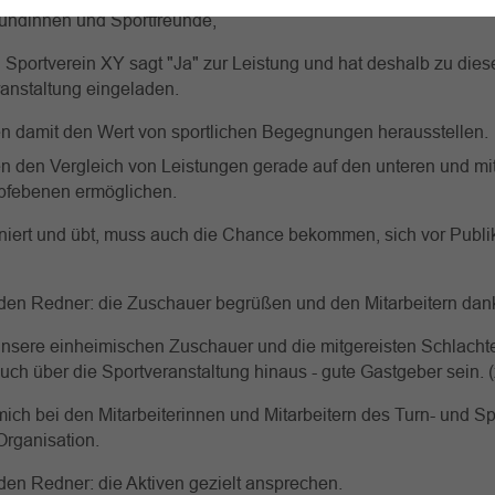
eundinnen und Sportfreunde,
 Sportverein XY sagt "Ja" zur Leistung und hat deshalb zu dies
anstaltung eingeladen.
en damit den Wert von sportlichen Begegnungen herausstellen.
en den Vergleich von Leistungen gerade auf den unteren und mit
febenen ermöglichen.
iniert und übt, muss auch die Chance bekommen, sich vor Publ
den Redner: die Zuschauer begrüßen und den Mitarbeitern dan
unsere einheimischen Zuschauer und die mitgereisten Schlach
auch über die Sportveranstaltung hinaus - gute Gastgeber sein. (
ich bei den Mitarbeiterinnen und Mitarbeitern des Turn- und Sp
ie Organisation.
en Redner: die Aktiven gezielt ansprechen.