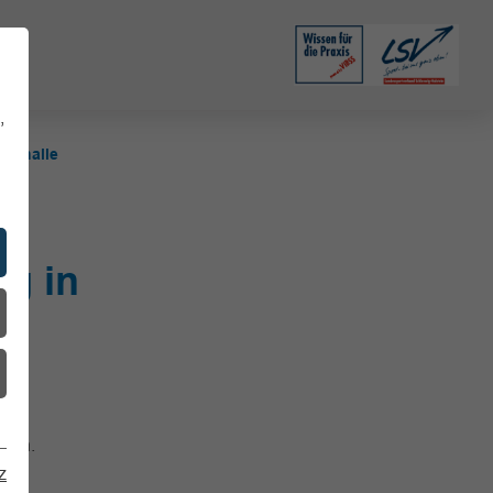
,
orthalle
g in
iel
ugen.
z