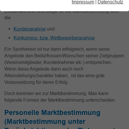
Impressum
|
Datenschutz
Wichtige Bausteine der Erfassung des Marketing-IST-
Zustandes und Grundlage für die Marktbestimmung sind
die
Kundenanalyse
und
Konkurrenz- bzw. Wettbewerberanalyse
Ein Sportverein ist nur dann erfolgreich, wenn seine
Angebote den Bedürfnissen/Wünschen seiner Zielgruppen
(Vereinsmitglieder, Kursteilnehmer etc.) entsprechen.
Wenn diese Angebote dann auch noch
Alleinstellungscharakter haben, ist das eine gute
Voraussetzung für deren Erfolg.
Doch kommen wir zur Marktbestimmung. Man kann
folgende Formen der Marktbestimmung unterscheiden:
Personelle Marktbestimmung
(Marktbestimmung unter