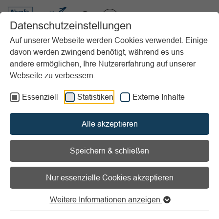
VIBSS.DE
Datenschutzeinstellungen
Auf unserer Webseite werden Cookies verwendet. Einige
davon werden zwingend benötigt, während es uns
Startseite
Vereinsmanagement
Marketing
Analyse
Grundlagen
andere ermöglichen, Ihre Nutzererfahrung auf unserer
Marktbestimmung
Webseite zu verbessern.
Vorlesen
Informationen zum Readspeaker öffnen
Essenziell
Statistiken
Externe Inhalte
Marktbestimmung
Alle akzeptieren
Was für wen, wann, wo anbieten?
Speichern & schließen
Bestimmt haben auch Sie sich als Sportverein schon
Nur essenzielle Cookies akzeptieren
einmal gefragt, welches Angebot Sie für welche
Zielgruppen anbieten wollen und wann bzw. wo dieses
Weitere Informationen anzeigen
Angebot stattfinden soll.