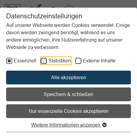
VIBSS.DE
Datenschutzeinstellungen
Auf unserer Webseite werden Cookies verwendet. Einige
davon werden zwingend benötigt, während es uns
Startseite
Vereinsmanagement
Marketing
andere ermöglichen, Ihre Nutzererfahrung auf unserer
Gestaltung, Realisierung, Kontrolle
Öffentlichkeitsarbeit & Werbung
Webseite zu verbessern.
Displaywerbung
Essenziell
Statistiken
Externe Inhalte
Vorlesen
Informationen zum Readspeaker öffnen
Alle akzeptieren
Displaywerbung
Speichern & schließen
Werbung auf Online-Bildschirmen
Nur essenzielle Cookies akzeptieren
Displaywerbung (auch Bildschirmwerbung oder Display-
Advertising,) ist Werbung auf Bildschirmen, die zur
Weitere Informationen anzeigen
Darstellung von Onlineinhalten genutzt werden. Was in
Printmedien die klassische Anzeige ist, ist in Onlinemedien