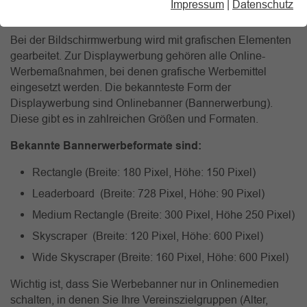
Impressum
|
Datenschutz
die Displaywerbung.
Bei der Bildschirmwerbung wird mit grafischen Elementen
gearbeitet. Zur Displaywerbung gehören alle Online-
Werbemaßnahmen, bei denen grafische Werbemittel
eingesetzt werden. Die bekannteste Form der
Displaywerbung sind Onlinebanner (Bannerwerbung).
Diese gibt es in zahlreichen Größen und Formaten.
Bekannte Bannerwerbeformate sind:
Rectangle (Breite: 180 Pixel, Höhe: 150 Pixel)
Leaderboard (Breite: 728 Pixel, Höhe: 90 Pixel)
Medium Rectangle (Breite: 300 Pixel, Höhe 250 Pixel)
Skyscraper (Breite: 120 Pixel, Höhe: 600 Pixel)
Wide Skyscraper (Breite: 160 Pixel, Höhe: 600 Pixel)
Wichtig ist, dass Sie Werbebanner nur in Onlinemedien
schalten, in denen Sie Ihre Vereinszielgruppen (Alter,