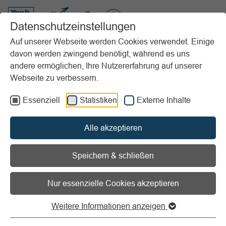
VIBSS.DE
Datenschutzeinstellungen
Auf unserer Webseite werden Cookies verwendet. Einige
davon werden zwingend benötigt, während es uns
Startseite
Vereinsmanagement
Marketing
Sponsoring
andere ermöglichen, Ihre Nutzererfahrung auf unserer
Grundlagen
Sponsoringstrategie
Webseite zu verbessern.
Vorlesen
Informationen zum Readspeaker öffnen
Essenziell
Statistiken
Externe Inhalte
Sponsoringstrategie
Alle akzeptieren
Das Fundament für erfolgreiches
Speichern & schließen
Sponsoring im Sportverein
Nur essenzielle Cookies akzeptieren
In der Sponsoringstrategie legt der Sportverein die
Weitere Informationen anzeigen
Rahmenbedingungen für seine Sponsoringaktivitäten fest.