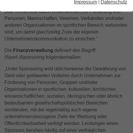
Impressum
|
Datenschutz
der Bereitstellung von Geld-, Sachmitteln, Dienstleistungen
oder Know-how durch Unternehmen zur Förderung von
Personen, Mannschaften, Vereinen, Verbänden und/oder
anderen Organisationen im sportlichen Bereich verbunden
sind, um damit gleichzeitig Ziele der eigenen
Unternehmenskommunikation zu erreichen.“
Die
Finanzverwaltung
definiert den Begriff
(Sport-)Sponsoring folgendermaßen:
„Unter Sponsoring wird üblicherweise die Gewährung von
Geld oder geldwerten Vorteilen durch Unternehmen zur
Förderung von Personen, Gruppen und/oder
Organisationen in sportlichen, kulturellen, kirchlichen,
wissenschaftlichen, sozialen, ökologischen oder ähnlich
bedeutsamen gesellschaftspolitischen Bereichen
verstanden, mit der regelmäßig auch eigene
unternehmensbezogene Ziele der Werbung oder
Öffentlichkeitsarbeit verfolgt werden. Leistungen eines
Sponsors beruhen häufig auf einer vertraglichen