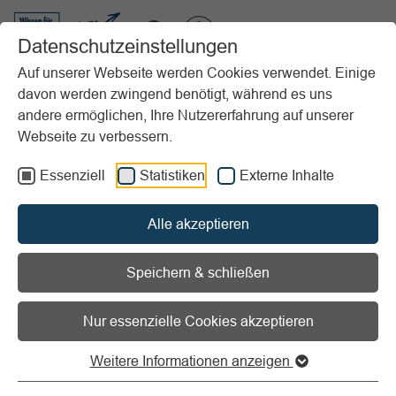
VIBSS.DE
Datenschutzeinstellungen
Auf unserer Webseite werden Cookies verwendet. Einige
davon werden zwingend benötigt, während es uns
Startseite
Vereinsmanagement
Marketing
Sponsoring
andere ermöglichen, Ihre Nutzererfahrung auf unserer
Grundlagen
Definition Sportsponsoring
Webseite zu verbessern.
Vorlesen
Informationen zum Readspeaker öffnen
Essenziell
Statistiken
Externe Inhalte
Definition Sportsponsoring
Alle akzeptieren
Das ist Sportsponsoring
Speichern & schließen
Der "Sponsoring-Papst"
Prof. Dr. Manfred Bruhn
definiert
Nur essenzielle Cookies akzeptieren
Sportsponsoring wie folgt:
Weitere Informationen anzeigen
"Sportsponsoring bedeutet die Planung, Organisation,
Durchführung und Kontrolle sämtlicher Aktivitäten, die mit