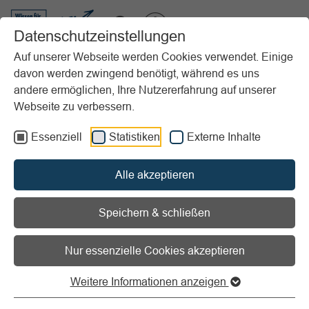
VIBSS.DE
Datenschutzeinstellungen
Auf unserer Webseite werden Cookies verwendet. Einige
davon werden zwingend benötigt, während es uns
Startseite
Vereinsmanagement
Marketing
Social Media
andere ermöglichen, Ihre Nutzererfahrung auf unserer
Rechtliche Aspekte
Impressum bei Social Media-Profilen
Webseite zu verbessern.
Vorlesen
Informationen zum Readspeaker öffnen
Essenziell
Statistiken
Externe Inhalte
Impressum Social Media-
Alle akzeptieren
Präsenzen
Speichern & schließen
Verein muss als Anbieter von Social
Nur essenzielle Cookies akzeptieren
Media-Inhalten erkennbar sein!
Weitere Informationen anzeigen
Regelungen zur Anbieterkennzeichnung finden sich im