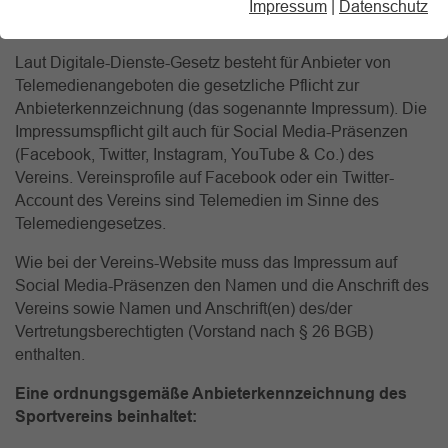
Telemediengesetz (§ 5 DDG) und im
Impressum
|
Datenschutz
Rundfunkstaatsvertrag (§ 18 MStV).
Laut Digitale-Dienste-Gesetz besteht für Anbieter von
Telemedienangeboten die gesetzliche Pflicht zur
Anbieterkennzeichnung (das sogenannte Impressum). Die
Impressumspflicht gilt auch für Social Media-Präsenzen
(Facebook, Twitter, Instagram, YouTube & Co.) des
Vereins. Vereinsprofile auf Facebook oder ein Twitter-
Account des Vereins sind Telemedien im Sinne des
Telemediengesetzes.
Wie bei der Vereins-Website muss das Impressum auf
Social Media-Präsenzen den Namen und die Anschrift des
Vereins sowie Namen und Anschrift(en) des/der
Vertretungsberechtigten (Vorstand nach § 26 BGB)
enthalten.
Eine ordnungsgemäße Anbieterkennzeichnung des
Sportvereins beinhaltet: