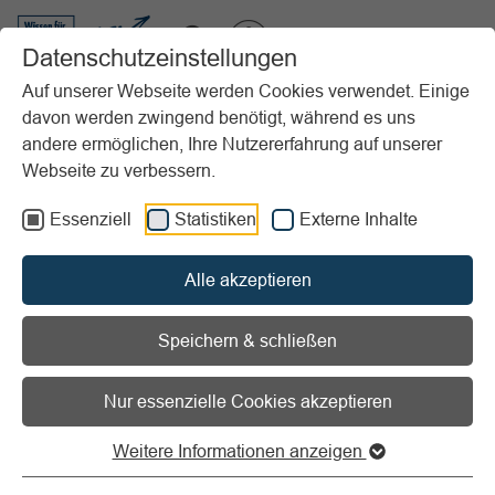
VIBSS.DE
Datenschutzeinstellungen
Auf unserer Webseite werden Cookies verwendet. Einige
davon werden zwingend benötigt, während es uns
Startseite
Vereinsmanagement
Digitalisierung
andere ermöglichen, Ihre Nutzererfahrung auf unserer
Unser Sportverein wird digital
Webseite zu verbessern.
Vorlesen
Informationen zum Readspeaker öffnen
Essenziell
Statistiken
Externe Inhalte
Unser Sportverein wird
Alle akzeptieren
digital
Speichern & schließen
Nur essenzielle Cookies akzeptieren
Weitere Informationen anzeigen
Den Prozess anschieben – mein
Sportverein wird digital