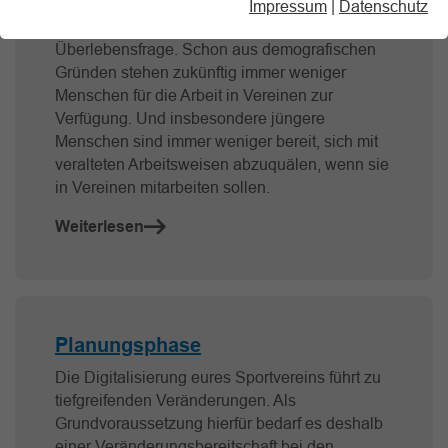
Impressum
|
Datenschutz
Digitalisierung ist für Vereine oft auch eine
Überlebensfrage. Schon aus demografischen
Gründen stehen zukünftig immer weniger
Menschen für die Arbeit in Vereinen zur
Verfügung. Und insbesondere jüngere
Menschen sind immer weniger bereit, sich mit
veralteten Arbeitsweisen abzuquälen, wenn sie
in Vereinen mitarbeiten sollen.
Weiterlesen
Planungsphase
Die Digitalisierung eures Sportvereins führt zu
tiefgreifenden Veränderungen. Als
Grundvoraussetzung hierfür bedarf es deshalb
einer Veränderungsbereitschaft bei den