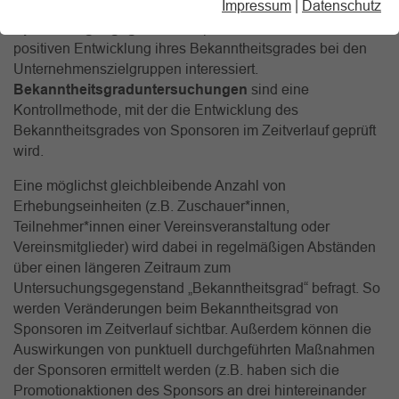
Impressum
|
Datenschutz
Bekanntheitsziele stehen im Fokus
vieler
Sponsoringengagements
. Sponsoren sind an einer
positiven Entwicklung ihres Bekanntheitsgrades bei den
Unternehmenszielgruppen interessiert.
Bekanntheitsgraduntersuchungen
sind eine
Kontrollmethode, mit der die Entwicklung des
Bekanntheitsgrades von Sponsoren im Zeitverlauf geprüft
wird.
Eine möglichst gleichbleibende Anzahl von
Erhebungseinheiten (z.B. Zuschauer*innen,
Teilnehmer*innen einer Vereinsveranstaltung oder
Vereinsmitglieder) wird dabei in regelmäßigen Abständen
über einen längeren Zeitraum zum
Untersuchungsgegenstand „Bekanntheitsgrad“ befragt. So
werden Veränderungen beim Bekanntheitsgrad von
Sponsoren im Zeitverlauf sichtbar. Außerdem können die
Auswirkungen von punktuell durchgeführten Maßnahmen
der Sponsoren ermittelt werden (z.B. haben sich die
Promotionaktionen des Sponsors an drei hintereinander