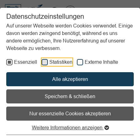
VIBSS.DE
Datenschutzeinstellungen
Auf unserer Webseite werden Cookies verwendet. Einige
davon werden zwingend benötigt, während es uns
Startseite
Vereinsmanagement
Marketing
Sponsoring
andere ermöglichen, Ihre Nutzererfahrung auf unserer
Erfolgskontrolle
Untersuchungen des Bekanntheitsgrades
Webseite zu verbessern.
Vorlesen
Informationen zum Readspeaker öffnen
Essenziell
Statistiken
Externe Inhalte
Untersuchungen des
Alle akzeptieren
Bekanntheitsgrades
Speichern & schließen
Entwicklung des
Nur essenzielle Cookies akzeptieren
Bekanntheitsgrades von Sponsoren
Weitere Informationen anzeigen
im Zeitverlauf wird kontrolliert