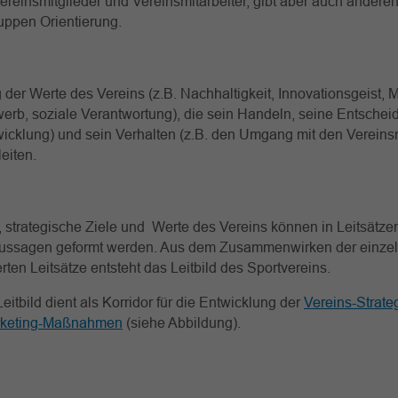
Vereinsmitglieder und Vereinsmitarbeiter, gibt aber auch andere
uppen Orientierung.
der Werte des Vereins (z.B. Nachhaltigkeit, Innovationsgeist, M
werb, soziale Verantwortung), die sein Handeln, seine Entschei
cklung) und sein Verhalten (z.B. den Umgang mit den Vereinsm
eiten.
, strategische Ziele und Werte des Vereins können in Leitsätzen
ussagen geformt werden. Aus dem Zusammenwirken der einzel
xierten Leitsätze entsteht das Leitbild des Sportvereins.
eitbild dient als Korridor für die Entwicklung der
Vereins-Strate
keting-Maßnahmen
(siehe Abbildung).