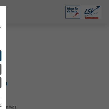
,
hen
z
 Doch was