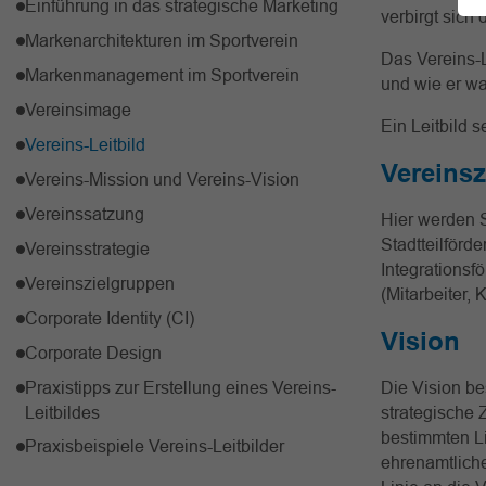
Einführung in das strategische Marketing
verbirgt sich
Markenarchitekturen im Sportverein
Das Vereins-L
Markenmanagement im Sportverein
und wie er wa
Vereinsimage
Ein Leitbild 
Vereins-Leitbild
Vereins
Vereins-Mission und Vereins-Vision
Vereinssatzung
Hier werden 
Stadtteilförd
Vereinsstrategie
Integrationsf
Vereinszielgruppen
(Mitarbeiter, 
Corporate Identity (CI)
Vision
Corporate Design
Praxistipps zur Erstellung eines Vereins-
Die Vision be
Leitbildes
strategische 
bestimmten Li
Praxisbeispiele Vereins-Leitbilder
ehrenamtliche