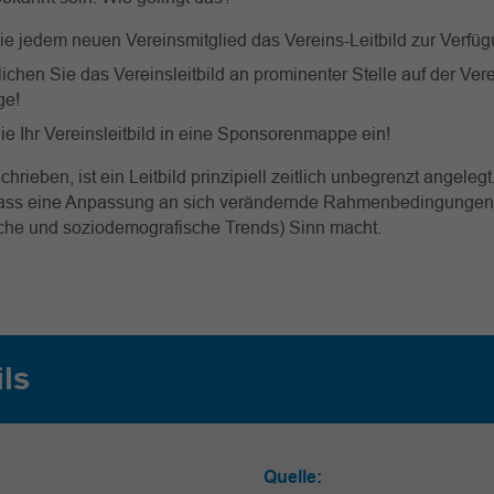
ie jedem neuen Vereinsmitglied das Vereins-Leitbild zur Verfüg
lichen Sie das Vereinsleitbild an prominenter Stelle auf der Ver
e!
ie Ihr Vereinsleitbild in eine Sponsorenmappe ein!
hrieben, ist ein Leitbild prinzipiell zeitlich unbegrenzt angeleg
dass eine Anpassung an sich verändernde Rahmenbedingungen 
iche und soziodemografische Trends) Sinn macht.
ils
Quelle: