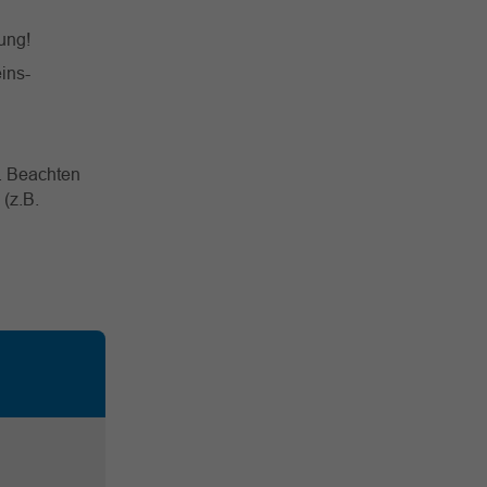
ung!
eins-
t. Beachten
(z.B.