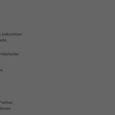
pen bekommen
iele,
mitarbeiter
on
Partner,
 diesen