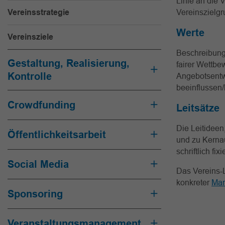
Linie an die 
Vereinsstrategie
Vereinszielgr
Werte
Vereinsziele
Beschreibung 
Gestaltung, Realisierung,
fairer Wettbe
Kontrolle
Angebotsentwi
beeinflussen/l
Crowdfunding
Leitsätze
Die Leitideen
Öffentlichkeitsarbeit
und zu Kerna
schriftlich fi
Social Media
Das Vereins-L
konkreter
Mar
Sponsoring
Veranstaltungsmanagement