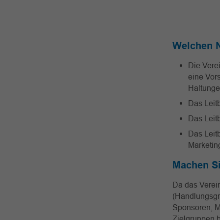
Welchen N
Die Vere
eine Vors
Haltunge
Das Leitb
Das Leitb
Das Leitb
Marketi
Machen Si
Da das Vereins
(Handlungsgru
Sponsoren, Me
Zielgruppen b