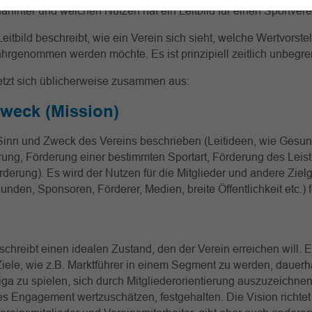
 dahinter und welchen Nutzen hat ein Leitbild für einen Sportve
eitbild beschreibt, wie ein Verein sich sieht, welche Wertvorste
hrgenommen werden möchte. Es ist prinzipiell zeitlich unbegre
setzt sich üblicherweise zusammen aus:
zweck (Mission)
Sinn und Zweck des Vereins beschrieben (Leitideen, wie Gesun
erung, Förderung einer bestimmten Sportart, Förderung des Leis
örderung). Es wird der Nutzen für die Mitglieder und andere Zie
Kunden, Sponsoren, Förderer, Medien, breite Öffentlichkeit etc.) 
schreibt einen idealen Zustand, den der Verein erreichen will.
Ziele, wie z.B. Marktführer in einem Segment zu werden, dauerha
ga zu spielen, sich durch Mitgliederorientierung auszuzeichne
s Engagement wertzuschätzen, festgehalten. Die Vision richtet s