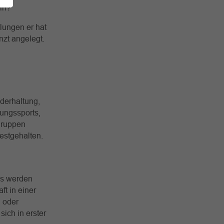
rein?
llungen er hat
nzt angelegt.
derhaltung,
tungssports,
lgruppen
festgehalten.
 Es werden
ft in einer
n oder
ich in erster