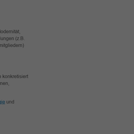
n
odernität,
dungen (z.B.
itgliedern)
 konkretisiert
nen,
gie
und