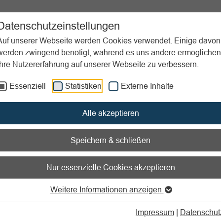
ent
Sportpraxis
Aktuelles
Datenschutzeinstellungen
Auf unserer Webseite werden Cookies verwendet. Einige davon
werden zwingend benötigt, während es uns andere ermöglichen
Ihre Nutzererfahrung auf unserer Webseite zu verbessern.
lagen
Vereins-Leitbild
Essenziell
Statistiken
Externe Inhalte
nen zum Readspeaker öffnen
Alle akzeptieren
ns-Leitbild
Speichern & schließen
eibung der Werte und strategisc
Nur essenzielle Cookies akzeptieren
es Vereins!
Weitere Informationen anzeigen
Impressum
|
Datenschut
en auch Sie schon einmal den Begriff
Vereins-Leitbild
gehört!