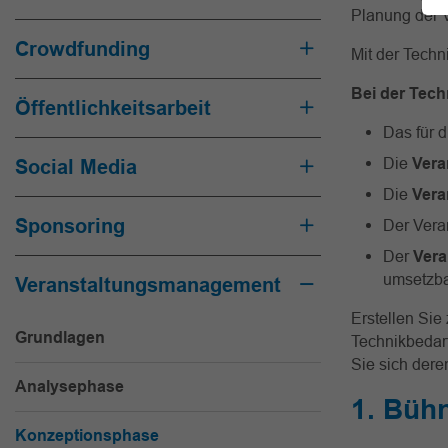
Planung der V
Crowdfunding
Mit der Techn
Bei der Tech
Öffentlichkeitsarbeit
Das für 
Die
Vera
Social Media
Die
Vera
Sponsoring
Der Vera
Der
Vera
umsetzb
Veranstaltungsmanagement
Erstellen Sie
Grundlagen
Technikbedarf
Sie sich dere
Analysephase
1. Büh
Konzeptionsphase