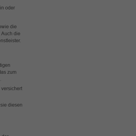
in oder
owie die
 Auch die
stleister.
tigen
 das zum
.
 versichert
 sie diesen