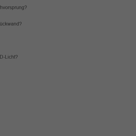
chvorsprung?
 Rückwand?
D-Licht?