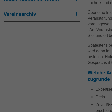
Technik und m
Über eine Int
Vereinsarchiv
Veranstaltung
vorausgewählt
. Am Veransta
Sie fundiert b
Spätestens b
wird dann im 
erstellen. Ho
Gesprächs-/Be
Welche Au
zugrunde 
Expertis
Preis
Zuverläss
erschien