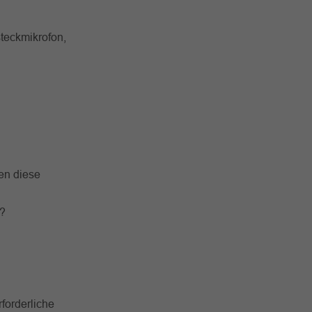
teckmikrofon,
en diese
n?
rforderliche