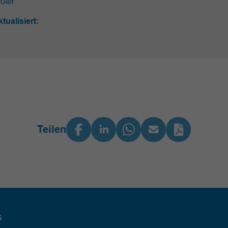
öter
ktualisiert:
Teilen
s