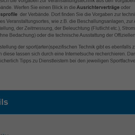
sich die Vorgaben zur Veranstaltungstechnik aus den Vorgaben
ände. Werfen Sie einen Blick in die
Ausrichterverträge
oder
sprofile
der Verbände. Dort finden Sie die Vorgaben zur techn
es Veranstaltungsortes, wie z.B. die Beschallungsanlagen, zur A
ellung, der Zeitmessung, der Beleuchtung (Flutlicht etc.), Stro
ohne Bedachung) oder die technische Ausstattung der Offiziellen
tstellung der sport(arten)spezifischen Technik gibt es ebenfalls 
h diese lassen sich durch eine Internetsuche recherchieren. Da
sicherlich Tipps zu Dienstleistern bei den jeweiligen Sportfac
ils