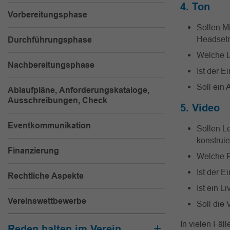
4. Ton
Vorbereitungsphase
Sollen M
Headsetm
Durchführungsphase
Welche 
Nachbereitungsphase
Ist der E
Soll ein 
Ablaufpläne, Anforderungskataloge,
Ausschreibungen, Check
5. Video
Eventkommunikation
Sollen L
konstruie
Finanzierung
Welche P
Ist der E
Rechtliche Aspekte
Ist ein L
Vereinswettbewerbe
Soll die
In vielen Fäll
Reden halten im Verein