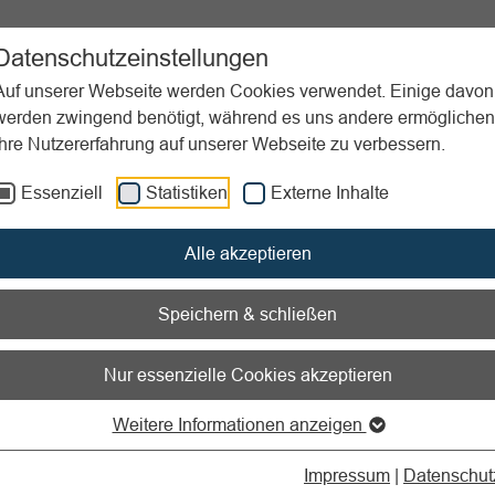
ent
Sportpraxis
Aktuelles
Datenschutzeinstellungen
Auf unserer Webseite werden Cookies verwendet. Einige davon
werden zwingend benötigt, während es uns andere ermöglichen
Ihre Nutzererfahrung auf unserer Webseite zu verbessern.
anagement
Konzeptionsphase
Technikplanung
Essenziell
Statistiken
Externe Inhalte
nen zum Readspeaker öffnen
Alle akzeptieren
nikplanung
Speichern & schließen
ngt die Technikplanung für Ihre
Nur essenzielle Cookies akzeptieren
taltung
Weitere Informationen anzeigen
Impressum
|
Datenschut
r Baustein der Konzeptionsphase beim Veranstaltungsmanagemen