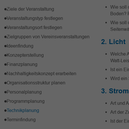
Wie soll
Ziele der Veranstaltung
Boden? P
Veranstaltungstyp festlegen
Wie soll
Veranstaltungsort festlegen
Seitenw
Zielgruppen von Vereinsveranstaltungen
2. Licht
Ideenfindung
Welche A
Konzepterstellung
Watt-Lei
Finanzplanung
Ist ein E
Nachhaltigkeitskonzept erarbeiten
Wird ein 
Organisationsstruktur planen
3. Strom
Personalplanung
Programmplanung
Art und 
Technikplanung
Art der 
Terminfindung
Ist der E