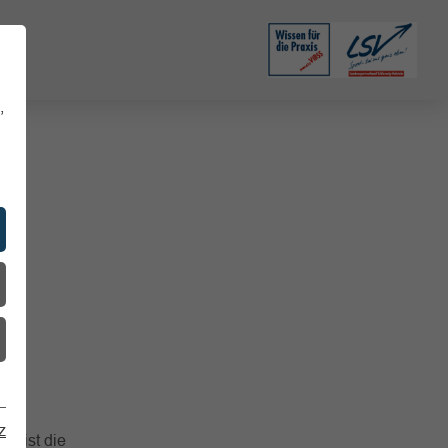
,
z
t ist die