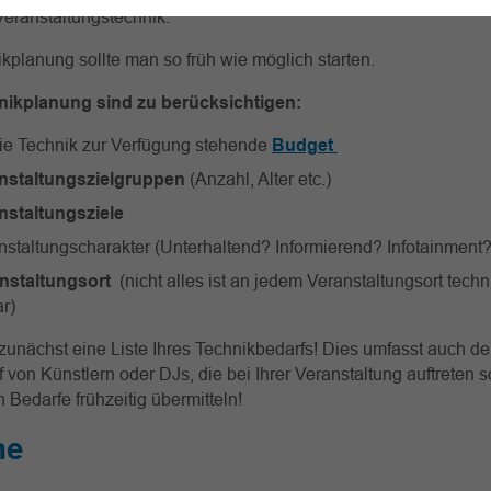
eranstaltungstechnik.
ikplanung sollte man so früh wie möglich starten.
nikplanung sind zu berücksichtigen:
die Technik zur Verfügung stehende
Budget
nstaltungszielgruppen
(Anzahl, Alter etc.)
nstaltungsziele
nstaltungscharakter (Unterhaltend? Informierend? Infotainment?
nstaltungsort
(nicht alles ist an jedem Veranstaltungsort tech
ar)
 zunächst eine Liste Ihres Technikbedarfs! Dies umfasst auch d
 von Künstlern oder DJs, die bei Ihrer Veranstaltung auftreten s
n Bedarfe frühzeitig übermitteln!
ne