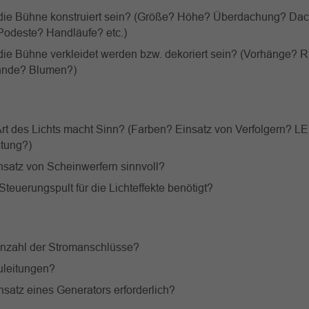
 die Bühne konstruiert sein? (Größe? Höhe? Überdachung? Da
odeste? Handläufe? etc.)
 die Bühne verkleidet werden bzw. dekoriert sein? (Vorhänge?
ände? Blumen?)
rt des Lichts macht Sinn? (Farben? Einsatz von Verfolgern? LE
stung?)
insatz von Scheinwerfern sinnvoll?
Steuerungspult für die Lichteffekte benötigt?
Anzahl der Stromanschlüsse?
Zuleitungen?
insatz eines Generators erforderlich?