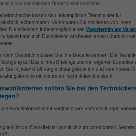
uss diese bei externen Dienstleister anmieten.
ernetrecherche lassen sich unkompliziert Dienstleister für
stechnik recherchieren. Vereinbaren Sie mit denen von Ihnen
en Dienstleistern frühestmöglich einen
Vorortermin am Veran
ltungsort kann sich Dienstleister am besten einen Überblick ve
eraten.
ei dem Gespräch müssen Sie Ihre Bedarfe nennen. Die Technikd
Nachgang auf Basis Ihres Briefings und der eigenen Expertise 
len Sie in jedem Fall Vergleichsangebote ein und vereinbaren S
ratungstermine mit mehreren Technikdienstleistern!
swahlkriterien sollten Sie bei den Technikdiens
legen?
e (kann er Referenzen für vergleichbare Veranstaltungen vorwe
igkeit (ist der Dienstleister pünktlich zum vereinbarten Gesprä
en?)