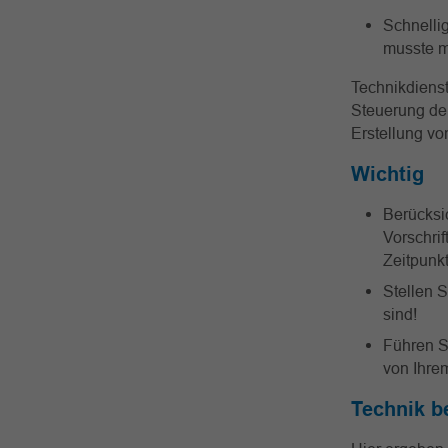
Schnellig
musste m
Technikdiens
Steuerung de
Erstellung v
Wichtig
Berücksic
Vorschri
Zeitpunk
Stellen 
sind!
Führen S
von Ihrem
Technik b