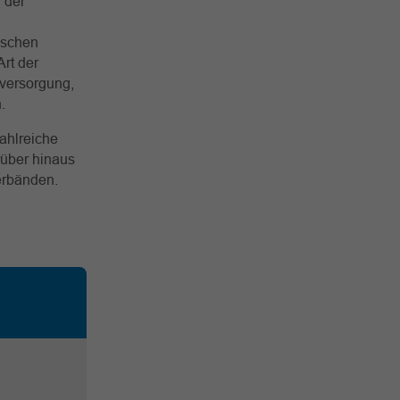
 der
ischen
rt der
mversorgung,
.
zahlreiche
rüber hinaus
hverbänden.