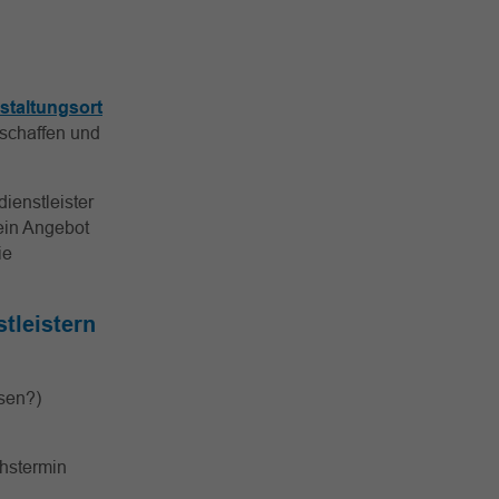
staltungsort
rschaffen und
ienstleister
ein Angebot
ie
tleistern
isen?)
chstermin