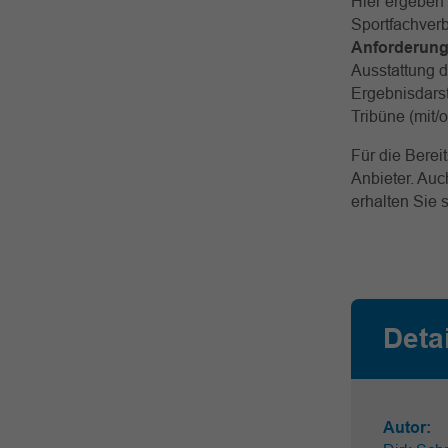
Hier ergeben 
Sportfachverb
Anforderung
Ausstattung d
Ergebnisdarst
Tribüne (mit/
Für die Berei
Anbieter. Auc
erhalten Sie 
Deta
Autor: