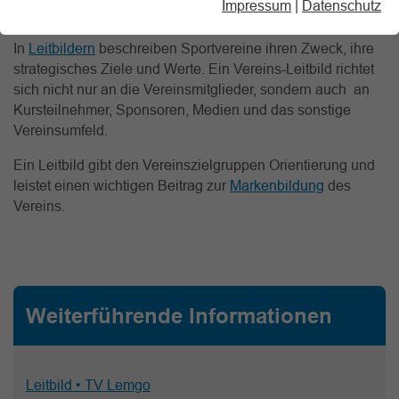
Impressum
|
Datenschutz
verbindlichen, schriftlich fixierten Handlungsrahmen.
In
Leitbildern
beschreiben Sportvereine ihren Zweck, ihre
strategisches Ziele und Werte. Ein Vereins-Leitbild richtet
sich nicht nur an die Vereinsmitglieder, sondern auch an
Kursteilnehmer, Sponsoren, Medien und das sonstige
Vereinsumfeld.
Ein Leitbild gibt den Vereinszielgruppen Orientierung und
leistet einen wichtigen Beitrag zur
Markenbildung
des
Vereins.
Weiterführende Informationen
Leitbild • TV Lemgo