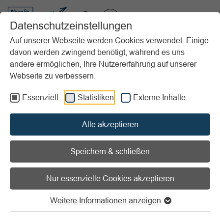
VIBSS.DE
Datenschutzeinstellungen
Auf unserer Webseite werden Cookies verwendet. Einige
davon werden zwingend benötigt, während es uns
Startseite
Vereinsmanagement
Marketing
Strategie
Grundlagen
andere ermöglichen, Ihre Nutzererfahrung auf unserer
Praxisbeispiele Vereins-Leitbilder
Webseite zu verbessern.
Vorlesen
Informationen zum Readspeaker öffnen
Essenziell
Statistiken
Externe Inhalte
Praxisbeispiele Vereins-
Alle akzeptieren
Leitbilder
Speichern & schließen
Vereins-Leitbilder niemals kopieren
Nur essenzielle Cookies akzeptieren
Immer mehr Sportvereine geben sich und den im Verein
Weitere Informationen anzeigen
engagierten Personen (Vereinsmitarbeiter und
Vereinsmitglieder) einen langfristig ausgerichteten,