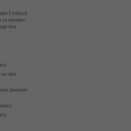
 den Eindruck
 zu erhalten.
ege ihre
es)
g an den
reins (anonym
iesen)
azu