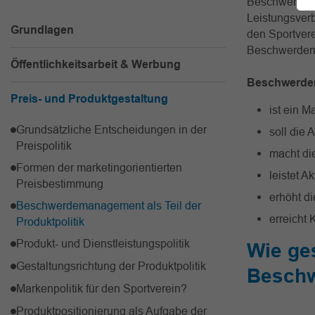
Beschwerden 
Leistungsverb
Grundlagen
den Sportver
Beschwerdem
Öffentlichkeitsarbeit & Werbung
Beschwerde
Preis- und Produktgestaltung
ist ein 
Grundsätzliche Entscheidungen in der
soll die 
Preispolitik
macht di
Formen der marketingorientierten
leistet A
Preisbestimmung
erhöht di
Beschwerdemanagement als Teil der
erreicht
Produktpolitik
Produkt- und Dienstleistungspolitik
Wie ges
Gestaltungsrichtung der Produktpolitik
Besch
Markenpolitik für den Sportverein?
Produktpositionierung als Aufgabe der