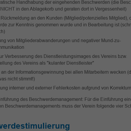
atische Handhabung der eingehenden Beschwerden (die Bes
NICHT in den Ablagekorb und geraten dort in Vergessenheit)
 Rückmeldung an den Kunden (Mitglied/potenzielles Mitglied), 
de zur Kenntnis genommen wurde und in Bearbeitung ist (schrif
ch)
ng von Mitgliederabwanderungen und negativer Mund-zu-
munikation
zur Verbesserung des Dienstleistungsimages des Vereins bzw.
llung des Vereins als "kulanter Dienstleister"
 an der Informationsgewinnung bei allen Mitarbeitern wecken (d
as nicht stimmt!)
ung interner und externer Fehlerkosten aufgrund von Korrekt
 Einführung des Beschwerdemanagement: Für die Einführung ei
en Beschwerdemanagements muss der Verein folgende vier Sch
erdestimulierung