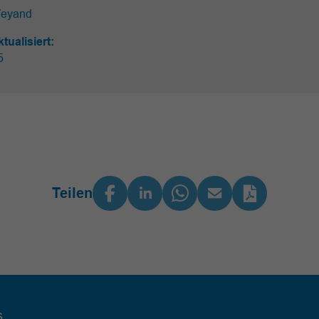
Weyand
ktualisiert:
25
Teilen
s