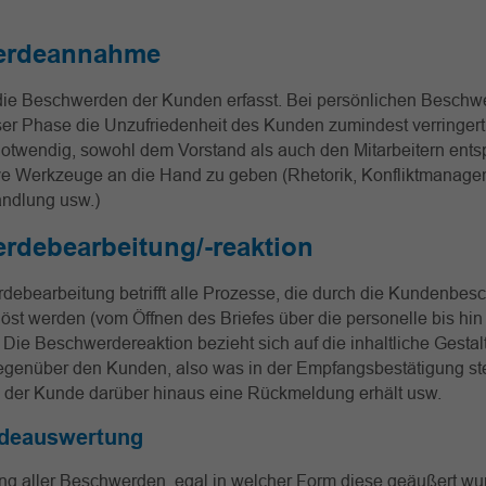
erdeannahme
die Beschwerden der Kunden erfasst. Bei persönlichen Besch
eser Phase die Unzufriedenheit des Kunden zumindest verringer
notwendig, sowohl dem Vorstand als auch den Mitarbeitern ent
e Werkzeuge an die Hand zu geben (Rhetorik, Konfliktmanage
ndlung usw.)
rdebearbeitung/-reaktion
debearbeitung betrifft alle Prozesse, die durch die Kundenbe
öst werden (vom Öffnen des Briefes über die personelle bis hin 
 Die Beschwerdereaktion bezieht sich auf die inhaltliche Gesta
genüber den Kunden, also was in der Empfangsbestätigung ste
 der Kunde darüber hinaus eine Rückmeldung erhält usw.
deauswertung
g aller Beschwerden, egal in welcher Form diese geäußert wurd