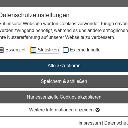
ent
Sportpraxis
Aktuelles
Datenschutzeinstellungen
Auf unserer Webseite werden Cookies verwendet. Einige davon
werden zwingend benötigt, während es uns andere ermöglichen
Ihre Nutzererfahrung auf unserer Webseite zu verbessern.
ierung, Kontrolle
Preis- und Produktgestaltung
Beschwerdemanage
Essenziell
Statistiken
Externe Inhalte
nen zum Readspeaker öffnen
Alle akzeptieren
werdemanagement als Tei
Speichern & schließen
ktpolitik
Nur essenzielle Cookies akzeptieren
s Leistungsangebot ein Verein auch anbietet, nicht immer läuft a
Weitere Informationen anzeigen
hwerden von unterschiedlichen Seiten. An dieser Stelle sollte
den und die Vorwürfe ernst nehmen und professionell damit um
Impressum
|
Datenschut