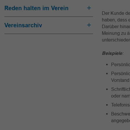
Reden halten im Verein
Der Kunde des
haben, dass e
Vereinsarchiv
Darüber hina
Meinung zu ä
unterschiede
Beispiele
:
Persönli
Persönli
Vorstand
Schriftl
oder nam
Telefoni
Beschwer
angegeb