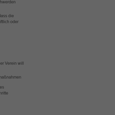
chwerden
dass die
tlich oder
er Verein will
urmaßnahmen
nes
ritte