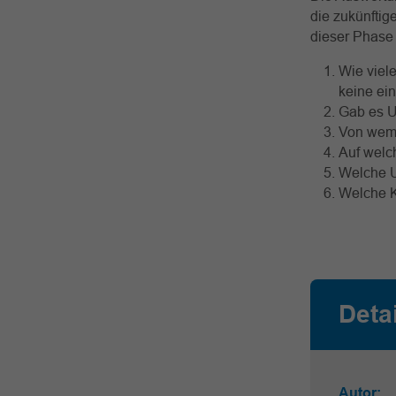
die zukünftig
dieser Phase
Wie viel
keine ei
Gab es U
Von wem 
Auf welc
Welche U
Welche K
Deta
Autor: