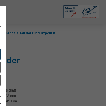
,
ment als Teil der Produktpolitik
l der
lles glatt
 der Verein
gehen. Die
z