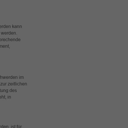
werden kann
t werden.
sprechende
ment,
schwerden im
zur zeitlichen
ltung des
ht, in
en, ist für