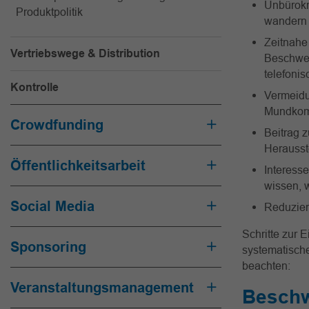
Unbürokr
Produktpolitik
wandern 
Zeitnahe
Vertriebswege & Distribution
Beschwer
telefonis
Kontrolle
Vermeidu
Mundkom
Crowdfunding
Beitrag 
Herausste
Öffentlichkeitsarbeit
Interesse
wissen, w
Social Media
Reduzier
Schritte zur
Sponsoring
systematisch
beachten:
Veranstaltungsmanagement
Beschw