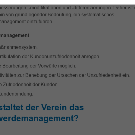
bilden einen zentralen Ausgangspunkt für die Durchführung v
esserungen, -modifikationen und -differenzierungen. Daher ist 
ein von grundlegender Bedeutung, ein systematisches
anagement einzuführen.
management
…
Maßnahmensystem.
Artikulation der Kundenunzufriedenheit anregen.
e Bearbeitung der Vorwürfe möglich.
ktivitäten zur Behebung der Ursachen der Unzufriedenheit ein.
e Zufriedenheit der Kunden.
 Kundenbindung.
taltet der Verein das
werdemanagement?