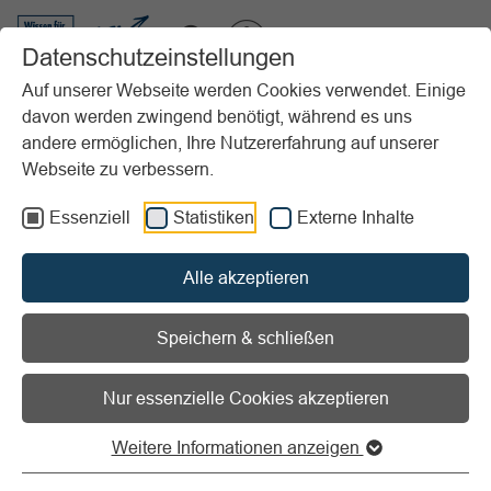
VIBSS.DE
Datenschutzeinstellungen
Auf unserer Webseite werden Cookies verwendet. Einige
davon werden zwingend benötigt, während es uns
Startseite
Vereinsmanagement
Marketing
andere ermöglichen, Ihre Nutzererfahrung auf unserer
Veranstaltungsmanagement
Vereinswettbewerbe
Webseite zu verbessern.
Zukunftspreis der Deutschen Sportjugend
Essenziell
Statistiken
Externe Inhalte
Vorlesen
Informationen zum Readspeaker öffnen
Alle akzeptieren
Zukunftspreis der Deutschen
Sportjugend
Speichern & schließen
Nur essenzielle Cookies akzeptieren
Sportvereine bewegen Kinderwelt
Weitere Informationen anzeigen
2007 hat die Deutsche Sportjugend (dsj) den Zukunftspreis
ins Leben gerufen. Mit dem Wettbewerb fördert die dsj das