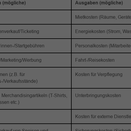
 (mögliche)
Ausgaben (mögliche)
Mietkosten (Räume, Geräte
tenverkauf/Ticketing
Energiekosten (Strom, Was
*innen-/Startgebühren
Personalkosten (Mitarbeite
/Marketing/Werbung
Fahrt-/Reisekosten
en (z.B. für
Kosten für Verpflegung
s-/Verkaufsstände)
 Merchandisingartikeln (T-Shirts,
Unterbringungskosten
sen etc.)
Kosten für externe Dienstle
erkauf von Speisen und
Sicherungskosten (Sicherh