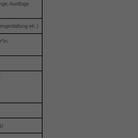
ge, Ausflüge
ngestaltung etc.)
*in,
r
g)