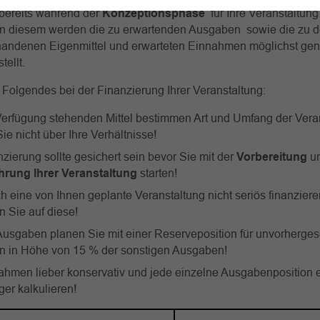
 bereits während der
Konzeptionsphase
für Ihre Veranstaltun
 In diesem werden die zu erwartenden Ausgaben sowie die zu 
andenen Eigenmittel und erwarteten Einnahmen möglichst gena
ellt.
Folgendes bei der Finanzierung Ihrer Veranstaltung:
 Verfügung stehenden Mittel bestimmen Art und Umfang der Vera
ie nicht über Ihre Verhältnisse!
zierung sollte gesichert sein bevor Sie mit der
Vorbereitung
u
rung Ihrer Veranstaltung
starten!
 eine von Ihnen geplante Veranstaltung nicht seriös finanzieren
n Sie auf diese!
Ausgaben planen Sie mit einer Reserveposition für unvorherge
 in Höhe von 15 % der sonstigen Ausgaben!
ahmen lieber konservativ und jede einzelne Ausgabenposition 
ger kalkulieren!