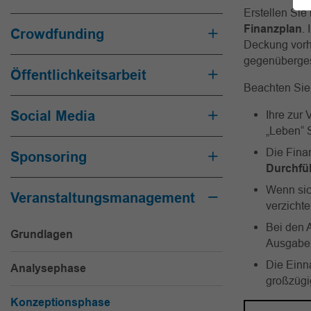
Erstellen Sie
Finanzplan
.
Crowdfunding
Deckung vorh
gegenübergest
Öffentlichkeitsarbeit
Beachten Sie 
Social Media
Ihre zur
„Leben“ S
Die Finan
Sponsoring
Durchfüh
Wenn sich
Veranstaltungsmanagement
verzichte
Bei den 
Grundlagen
Ausgaben
Die Einn
Analysephase
großzügi
Konzeptionsphase