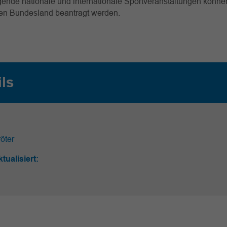
ende nationale und internationale Sportveranstaltungen können
gen Bundesland beantragt werden.
ils
öter
ktualisiert: