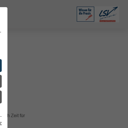
,
sich Zeit für
z