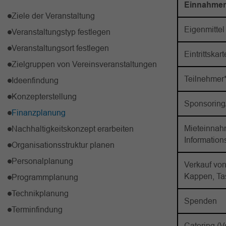
Einnahmen
Ziele der Veranstaltung
Eigenmittel
Veranstaltungstyp festlegen
Veranstaltungsort festlegen
Eintrittskar
Zielgruppen von Vereinsveranstaltungen
Teilnehmer
Ideenfindung
Konzepterstellung
Sponsoring
Finanzplanung
Mieteinnahm
Nachhaltigkeitskonzept erarbeiten
Information
Organisationsstruktur planen
Personalplanung
Verkauf von
Kappen, Tas
Programmplanung
Technikplanung
Spenden
Terminfindung
Catering (V