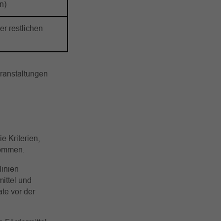
n)
er restlichen
ranstaltungen
e Kriterien,
kommen.
linien
ittel und
te vor der