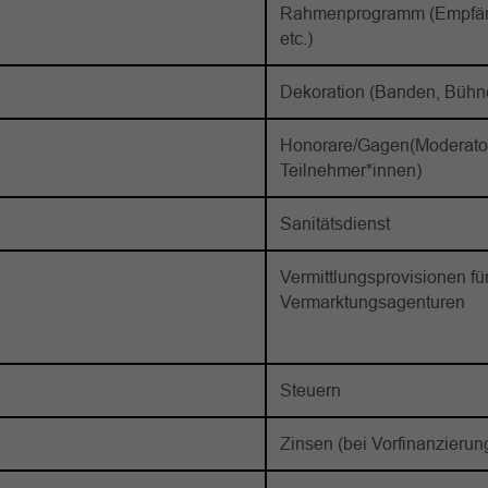
Rahmenprogramm (Empfän
etc.)
Dekoration (Banden, Bühne
Honorare/Gagen(Moderator
Teilnehmer*innen)
Sanitätsdienst
Vermittlungsprovisionen fü
Vermarktungsagenturen
Steuern
Zinsen (bei Vorfinanzierun