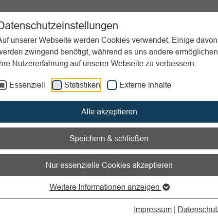
ent
Sportpraxis
Aktuelles
Datenschutzeinstellungen
Auf unserer Webseite werden Cookies verwendet. Einige davon
werden zwingend benötigt, während es uns andere ermöglichen
Ihre Nutzererfahrung auf unserer Webseite zu verbessern.
anagement
Konzeptionsphase
Finanzplanung
Essenziell
Statistiken
Externe Inhalte
nen zum Readspeaker öffnen
Alle akzeptieren
nzplanung
Speichern & schließen
oos nix los!
Nur essenzielle Cookies akzeptieren
Weitere Informationen anzeigen
der Vorbereitung einer Vereinsveranstaltung starten, sollten Sie 
ige
Finanzplanung
nehmen.
Impressum
|
Datenschut