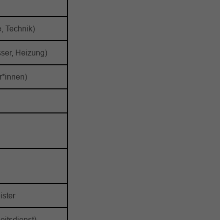
, Technik)
ser, Heizung)
r*innen)
ister
eitsdienst)