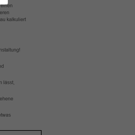
g einen
deren
u kalkuliert
nstaltung!
nd
 lässt,
sehene
etwas