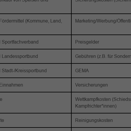
 Fördermittel (Kommune, Land,
Marketing/Werbung/Öffentli
l Sportfachverband
Preisgelder
el Landessportbund
Gebühren (z.B. für Sonder
l Stadt-/Kreissportbund
GEMA
y-Einnahmen
Versicherungen
te
Wettkampfkosten (Schiedsr
Kampfrichter*innen)
te
Reinigungskosten