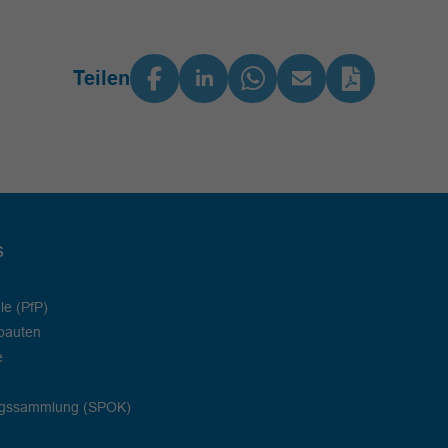
Teilen
s
le (PfP)
bauten
e
ngssammlung (SPOK)