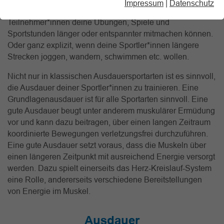
Impressum
|
Datenschutz
deiner Sportler*innen widmen, wenn du möchtest, dass die
Teilnehmer*innen deine Übungen, Spiele und
Sportstunden länger oder entspannter mitmachen können.
Oder ganz explizit, wenn deine Sportler*innen längere
Strecken joggen, wandern, schwimmen etc. wollen.
Nicht nur in klassischen Ausdauersportarten ist es sinnvoll,
die Ausdauer deiner Sportler*innen zu trainieren. Eine
Grundlagenausdauer ist für alle Sportarten sinnvoll. Eine
gute Ausdauer beugt unter anderem muskulärer Ermüdung
vor und kann dazu beitragen, über einen langen Zeitraum
koordinierte Bewegungen verletzungsfrei durchzuführen.
Eine gute Ausdauer setzt voraus, dass die Muskeln über
einen längeren Zeitpunkt mit ausreichend Energie versorgt
werden. Dazu spielt einerseits das Herz-Kreislauf-System
eine Rolle, andererseits verschiedene Bereitstellungen
von Energie im Muskel.
Ausdauer