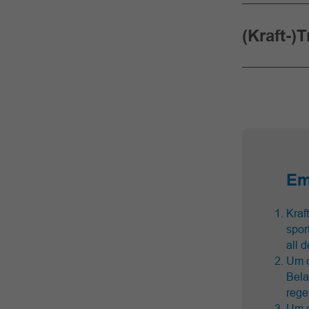
(Kraft-)
Em
Kraf
spor
all 
Um d
Bela
rege
Um d