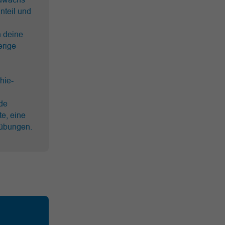
nteil und
n deine
erige
hie-
nde
e, eine
fübungen.