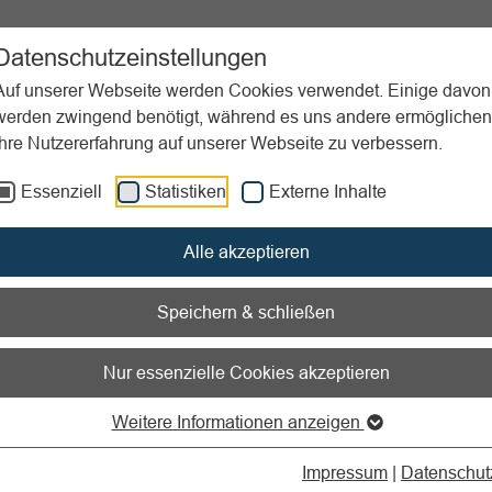
ent
Sportpraxis
Aktuelles
Datenschutzeinstellungen
Auf unserer Webseite werden Cookies verwendet. Einige davon
werden zwingend benötigt, während es uns andere ermöglichen
Ihre Nutzererfahrung auf unserer Webseite zu verbessern.
d Fitness
Kraft
Essenziell
Statistiken
Externe Inhalte
nen zum Readspeaker öffnen
Alle akzeptieren
Speichern & schließen
 der vier konditionellen Fähigkeiten. Kraft beschreibt die Fähigkei
Nur essenzielle Cookies akzeptieren
u halten (statische Muskelkraft), zu überwinden (konzentrische
uwirken (exzentrische Muskelkraft). Kraft ist die Grundlage für 
Weitere Informationen anzeigen
nd sportliche Bewegung und hat daher bei den konditionellen Fä
ten Stellenwert. Kraft basiert auf Kontraktionen der Muskulatur.
Impressum
|
Datenschut