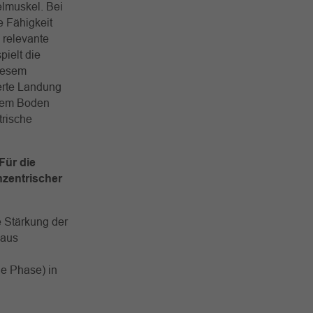
elmuskel. Bei
 Fähigkeit
e relevante
pielt die
diesem
ierte Landung
 dem Boden
trische
Für die
nzentrischer
 Stärkung der
 aus
e Phase) in