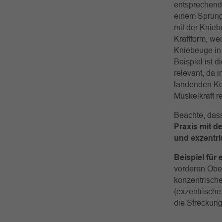
entsprechende
einem Sprung
mit der Kniebe
Kraftform, we
Kniebeuge in 
Beispiel ist d
relevant, da 
landenden Kör
Muskelkraft r
Beachte, dass
Praxis mit d
und exzentr
Beispiel für
vorderen Ober
konzentrische
(exzentrisch
die Streckung