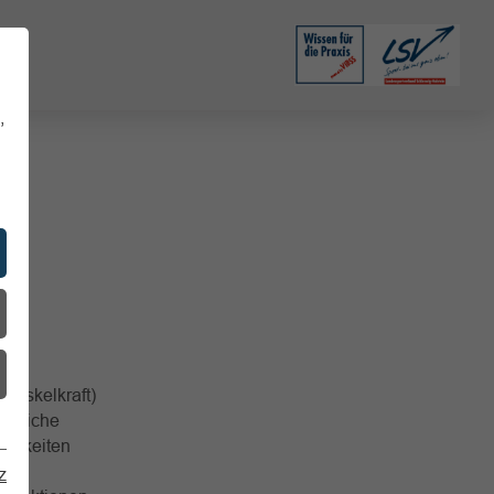
,
t,
 Muskelkraft)
jegliche
higkeiten
 Man
z