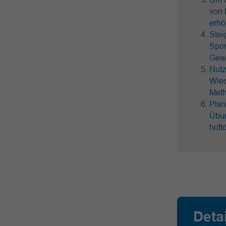
von 
erhö
Stei
Spor
Gewi
Nutz
Wied
Meth
Plan
Übun
hüft
Deta