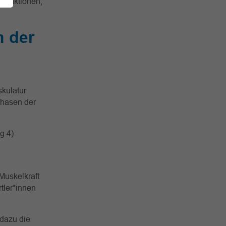
ntraktionen,
n der
kulatur
Phasen der
g 4)
 Muskelkraft
tler*innen
 dazu die