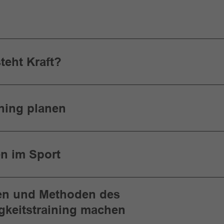
teht Kraft?
ining planen
en im Sport
ien und Methoden des
gkeitstraining machen