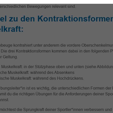
 statische und dynamische (konzentrische und exzentrische) Ko
nterschiedlichen Bewegungen relevant sind.
el zu den Kontraktionsforme
kraft:
iebeuge kontrahiert unter anderem die vordere Oberschenkelmus
. Die drei Kontraktionsformen kommen dabei in den folgenden 
r Geltung.
 Muskelkraft: in der Stützphase oben und unten (siehe Abbildun
sche Muskelkraft: während des Absenkens
ische Muskelkraft: während des Hochdrückens.
Übungsleiter*in ist es wichtig, die unterschiedlichen Formen der
mit du die richtigen Übungen für die Anforderungen deiner Spor
nnst.
möchtest die Sprungkraft deiner Sportler*innen verbessern und