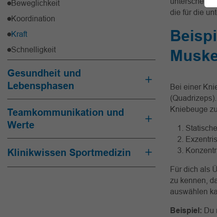
unterscheidet
Beweglichkeit
die für die u
Koordination
Beispi
Kraft
Schnelligkeit
Muskel
Gesundheit und
Lebensphasen
Bei einer Kn
(Quadrizeps)
Kniebeuge zu
Teamkommunikation und
Werte
Statische
Exzentri
Konzentr
Klinikwissen Sportmedizin
Für dich als 
zu kennen, da
auswählen ka
Beispiel:
Du 