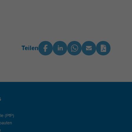
Teilen
s
le (PfP)
bauten
e