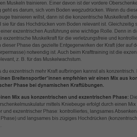
n Muskeln trainieren. Einer davon ist der vordere Oberschenk
 geht es darum, sich vom Boden wegzudrücken. Wenn du diese
uge trainieren willst, dann ist die konzentrische Muskelkraft di
il sie für das Hochdrücken vom Boden relevant ist. Gleichzeitig s
einer exzentrischen Ausführung eine wichtige Rolle. Denn in 
ie exzentrische Muskelkraft für die verletzungsfreie und kontroll
in dieser Phase das gezielte Entgegenwirken der Kraft (der auf
permasse) notwendig ist. Auch beim Krafttraining ist die exzen
elevant, z. B. für das Muskelwachstum.
 du exzentrisch mehr Kraft aufbringen kannst als konzentrisch.
einen Breitensportler*innen empfehlen wir einen Mix aus ko
ischer Phase bei dynamischen Kraftübungen.
 einen Mix aus konzentrischen und exzentrischen Phase:
Die
schenkelmuskulatur mittels Kniebeuge erfolgt durch einen Mix
r und exzentrischer Phase: kontrolliertes, langsames Absenken
e Phase) und langsames bis zügiges Hochdrücken (konzentrisch
.