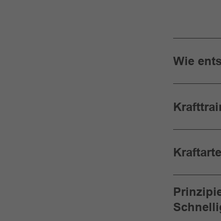
Wie ents
Krafttra
Kraftart
Prinzip
Schnelli